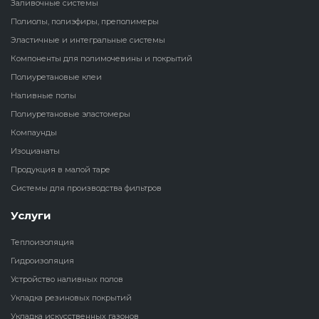
Заливочные системы
Полиолы, полиэфиры, преполимеры
Наливные полы
Теплоизоляц
Клей для рез
Эластичные и интегральные системы
водонагрева
крошки
Компоненты для полимочевины и покрытий
Полиуретановые
холодильник
эластомеры
Полиуретановые клеи
Клей для СИ
Теплоизоляци
Наливные полы
Компаунды
Полиуретановые эластомеры
Конструкцио
Теплоизоляц
Компаунды
Изоцианаты
Изоцианаты
Прочие клеи
Теплоизоляци
Продукция в малой таре
Продукция в малой таре
резервуаров
Системы для производства фильтров
Услуги
Системы для
производства фильтров
Теплоизоляция
Гидроизоляция
Устройство наливных полов
Укладка резиновых покрытий
Укладка искусственных газонов