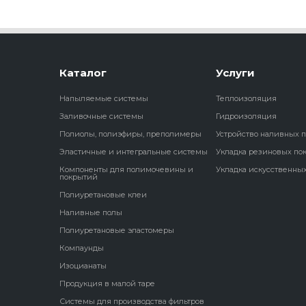
Каталог
Услуги
Напыляемые системы
Теплоизоляция
Заливочные системы
Гидроизоляция
Полиолы, полиэфиры, преполимеры
Устройство наливных 
Эластичные и интегральные системы
Укладка резиновых по
Компоненты для полимочевины и
Укладка искусственных
покрытий
Полиуретановые клеи
Наливные полы
Полиуретановые эластомеры
Компаунды
Изоцианаты
Продукция в малой таре
Системы для производства фильтров