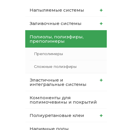
Напыляемые системы
Наливные полы
Теплоизоляц
Клей для рез
водонагрева
крошки
Заливочные системы
Полиуретановые
холодильник
эластомеры
Клей для СИ
Полиолы, полиэфиры,
Теплоизоляци
преполимеры
Компаунды
Конструкцио
Преполимеры
Теплоизоляц
Изоцианаты
Прочие клеи
Сложные полиэфиры
Теплоизоляци
Продукция в малой таре
резервуаров
Эластичные и
интегральные системы
Системы для
производства фильтров
Компоненты для
полимочевины и покрытий
Полиуретановые клеи
Наливные полы