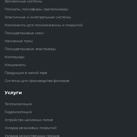
Заливочные системы
Полиолы, полиэфиры, преполимеры
Наливные полы
Теплоизоляц
Клей для рез
Эластичные и интегральные системы
водонагрева
крошки
Компоненты для полимочевины и покрытий
Полиуретановые
холодильник
эластомеры
Полиуретановые клеи
Клей для СИ
Теплоизоляци
Наливные полы
Компаунды
Полиуретановые эластомеры
Конструкцио
Теплоизоляц
Компаунды
Изоцианаты
Изоцианаты
Прочие клеи
Теплоизоляци
Продукция в малой таре
Продукция в малой таре
резервуаров
Системы для производства фильтров
Услуги
Системы для
производства фильтров
Теплоизоляция
Гидроизоляция
Устройство наливных полов
Укладка резиновых покрытий
Укладка искусственных газонов