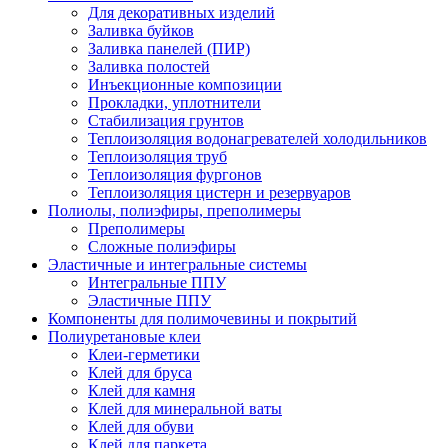
Для декоративных изделий
Заливка буйков
Заливка панелей (ПИР)
Заливка полостей
Инъекционные композиции
Прокладки, уплотнители
Стабилизация грунтов
Теплоизоляция водонагревателей холодильников
Теплоизоляция труб
Теплоизоляция фургонов
Теплоизоляция цистерн и резервуаров
Полиолы, полиэфиры, преполимеры
Преполимеры
Сложные полиэфиры
Эластичные и интегральные системы
Интегральные ППУ
Эластичные ППУ
Компоненты для полимочевины и покрытий
Полиуретановые клеи
Клеи-герметики
Клей для бруса
Клей для камня
Клей для минеральной ваты
Клей для обуви
Клей для паркета