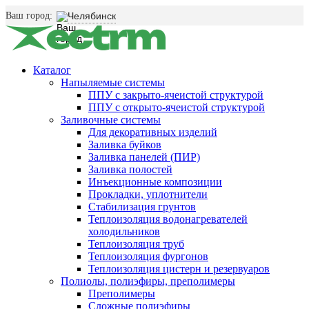
Ваш город:
Челябинск
Каталог
Напыляемые системы
ППУ с закрыто-ячеистой структурой
ППУ с открыто-ячеистой структурой
Заливочные системы
Для декоративных изделий
Заливка буйков
Заливка панелей (ПИР)
Заливка полостей
Инъекционные композиции
Прокладки, уплотнители
Стабилизация грунтов
Теплоизоляция водонагревателей
холодильников
Теплоизоляция труб
Теплоизоляция фургонов
Теплоизоляция цистерн и резервуаров
Полиолы, полиэфиры, преполимеры
Преполимеры
Сложные полиэфиры