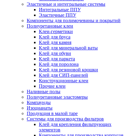
Эластичные и интегральные системы
Интегральные ППУ
Эластичные ППУ
Компоненты для полимочевины и покрытий
Полиуретановые клеи
Клеи-герметики
Клей для бруса
Клей для камня
Клей для минеральной ваты
Клей для обуви
Клей для паркета
Клей для поролона
Клей для резиновой крошки
Клей для СИП-панелей
Конструкционные клеи
Прочие клеи
Наливные полы
Полиуретановые эластомеры
Компаунды
Изоцианаты
Продукция в малой таре
Системы для производства фильтров
Клей для крепления фильтрующих
элементов
Компоненты для производства корпусов