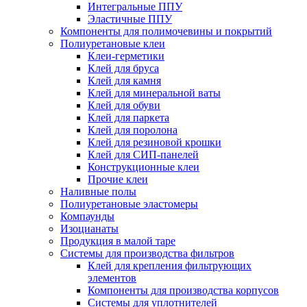
Интегральные ППУ
Эластичные ППУ
Компоненты для полимочевины и покрытий
Полиуретановые клеи
Клеи-герметики
Клей для бруса
Клей для камня
Клей для минеральной ваты
Клей для обуви
Клей для паркета
Клей для поролона
Клей для резиновой крошки
Клей для СИП-панелей
Конструкционные клеи
Прочие клеи
Наливные полы
Полиуретановые эластомеры
Компаунды
Изоцианаты
Продукция в малой таре
Системы для производства фильтров
Клей для крепления фильтрующих
элементов
Компоненты для производства корпусов
Системы для уплотнителей