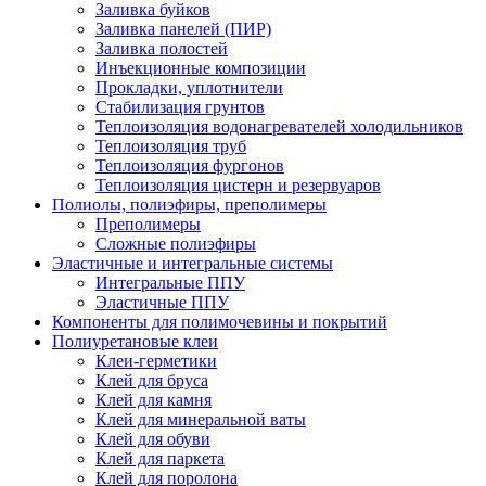
Заливка буйков
Заливка панелей (ПИР)
Заливка полостей
Инъекционные композиции
Прокладки, уплотнители
Стабилизация грунтов
Теплоизоляция водонагревателей холодильников
Теплоизоляция труб
Теплоизоляция фургонов
Теплоизоляция цистерн и резервуаров
Полиолы, полиэфиры, преполимеры
Преполимеры
Сложные полиэфиры
Эластичные и интегральные системы
Интегральные ППУ
Эластичные ППУ
Компоненты для полимочевины и покрытий
Полиуретановые клеи
Клеи-герметики
Клей для бруса
Клей для камня
Клей для минеральной ваты
Клей для обуви
Клей для паркета
Клей для поролона