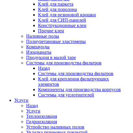
Клей для паркета
Клей для поролона
Клей для резиновой крошки
Клей для СИП-панелей
Конструкционные клеи
Прочие клеи
Наливные полы
Полиуретановые эластомеры
Компаунды
Изоцианаты
Продукция в малой таре
Системы для производства фильтров
Назад
Системы для производства фильтров
Клей для крепления фильтрующих
элементов
Компоненты для производства корпусов
Системы для уплотнителей
Услуги
Назад
Услуги
Теплоизоляция
Гидроизоляция
Устройство наливных полов
Укладка резиновых покрытий