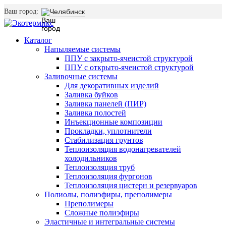
Ваш город:
Челябинск
Каталог
Напыляемые системы
ППУ с закрыто-ячеистой структурой
ППУ с открыто-ячеистой структурой
Заливочные системы
Для декоративных изделий
Заливка буйков
Заливка панелей (ПИР)
Заливка полостей
Инъекционные композиции
Прокладки, уплотнители
Стабилизация грунтов
Теплоизоляция водонагревателей
холодильников
Теплоизоляция труб
Теплоизоляция фургонов
Теплоизоляция цистерн и резервуаров
Полиолы, полиэфиры, преполимеры
Преполимеры
Сложные полиэфиры
Эластичные и интегральные системы