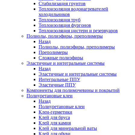
Стабилизация грунтов
Теплоизоляция водонагревателей
холодильников
Теплоизоляция труб
Теплоизоляция фургонов
Теплоизоляция цистерн и резервуаров
Полиолы, полиэфиры, преполимеры
Назад
Полиолы, полиэфиры, преполимеры
Преполимеры
Сложные полиэфиры
Эластичные и интегральные системы
Назад
Эластичные и интегральные системы
Интегральные ППУ
Эластичные ППУ
Компоненты для полимочевины и покрытий
Полиуретановые клеи
Назад
Полиуретановые клеи
Клеи-герметики
Клей для бруса
Клей для камня
Клей для минеральной ваты
Клей для обуви