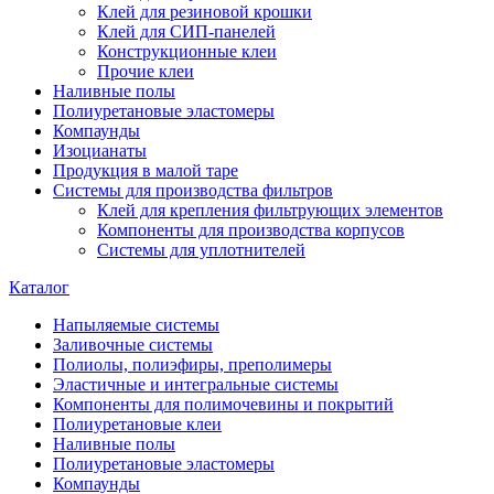
Клей для резиновой крошки
Клей для СИП-панелей
Конструкционные клеи
Прочие клеи
Наливные полы
Полиуретановые эластомеры
Компаунды
Изоцианаты
Продукция в малой таре
Системы для производства фильтров
Клей для крепления фильтрующих элементов
Компоненты для производства корпусов
Системы для уплотнителей
Каталог
Напыляемые системы
Заливочные системы
Полиолы, полиэфиры, преполимеры
Эластичные и интегральные системы
Компоненты для полимочевины и покрытий
Полиуретановые клеи
Наливные полы
Полиуретановые эластомеры
Компаунды