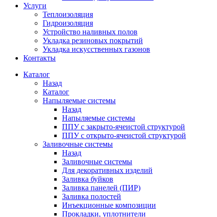
Услуги
Теплоизоляция
Гидроизоляция
Устройство наливных полов
Укладка резиновых покрытий
Укладка искусственных газонов
Контакты
Каталог
Назад
Каталог
Напыляемые системы
Назад
Напыляемые системы
ППУ с закрыто-ячеистой структурой
ППУ с открыто-ячеистой структурой
Заливочные системы
Назад
Заливочные системы
Для декоративных изделий
Заливка буйков
Заливка панелей (ПИР)
Заливка полостей
Инъекционные композиции
Прокладки, уплотнители