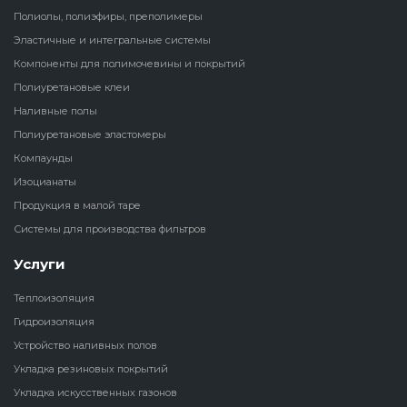
Полиолы, полиэфиры, преполимеры
Наливные полы
Эластичные и интегральные системы
Теплоизоляц
Клей для рез
водонагрева
крошки
Компоненты для полимочевины и покрытий
Полиуретановые
холодильник
Полиуретановые клеи
эластомеры
Клей для СИ
Наливные полы
Теплоизоляци
Полиуретановые эластомеры
Компаунды
Конструкцио
Компаунды
Теплоизоляц
Изоцианаты
Изоцианаты
Прочие клеи
Продукция в малой таре
Теплоизоляци
Системы для производства фильтров
Продукция в малой таре
резервуаров
Услуги
Системы для
производства фильтров
Теплоизоляция
Гидроизоляция
Устройство наливных полов
Укладка резиновых покрытий
Укладка искусственных газонов