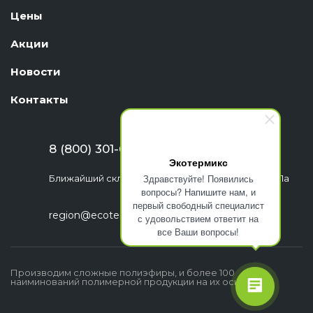
Цены
Акции
Новости
Контакты
8 (800) 301-63-06
Экотермикс
Здравствуйте! Появились
Ближайший склад: г. Екатеринбург, ул. Шефская, 1а
вопросы? Напишите нам, и
первый свободный специалист
region@ecotermix.ru
с удовольствием ответит на
все Ваши вопросы!
Производим сложные полиэфиры, и более 100
наиминований полимерной продукции на их основе