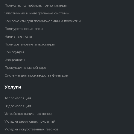
Полиолы, полиэфиры, преполимеры
Наливные полы
Эластичные и интегральные системы
Теплоизоляц
Клей для рез
водонагрева
крошки
Компоненты для полимочевины и покрытий
Полиуретановые
холодильник
Полиуретановые клеи
эластомеры
Клей для СИ
Наливные полы
Теплоизоляци
Полиуретановые эластомеры
Компаунды
Конструкцио
Компаунды
Теплоизоляц
Изоцианаты
Изоцианаты
Прочие клеи
Продукция в малой таре
Теплоизоляци
Системы для производства фильтров
Продукция в малой таре
резервуаров
Услуги
Системы для
производства фильтров
Теплоизоляция
Гидроизоляция
Устройство наливных полов
Укладка резиновых покрытий
Укладка искусственных газонов