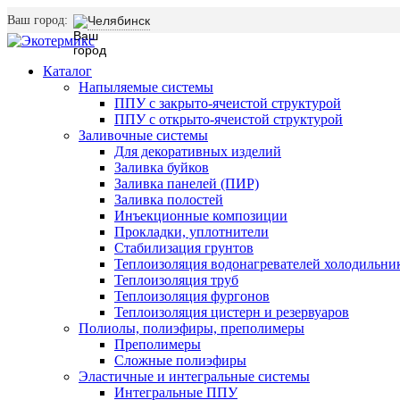
Ваш город:
Челябинск
Каталог
Напыляемые системы
ППУ с закрыто-ячеистой структурой
ППУ с открыто-ячеистой структурой
Заливочные системы
Для декоративных изделий
Заливка буйков
Заливка панелей (ПИР)
Заливка полостей
Инъекционные композиции
Прокладки, уплотнители
Стабилизация грунтов
Теплоизоляция водонагревателей холодильни
Теплоизоляция труб
Теплоизоляция фургонов
Теплоизоляция цистерн и резервуаров
Полиолы, полиэфиры, преполимеры
Преполимеры
Сложные полиэфиры
Эластичные и интегральные системы
Интегральные ППУ