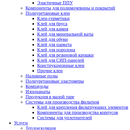
Эластичные ППУ
Компоненты для полимочевины и покрытий
Полиуретановые клеи
Клеи-герметики
Клей для бруса
Клей для камня
Клей для минеральной ваты
Клей для обуви
Клей для паркета
Клей для поролона
Клей для резиновой крошки
Клей для СИП-панелей
Конструкционные клеи
Прочие клеи
Наливные полы
Полиуретановые эластомеры
Компаунды
Изоцианаты
Продукция в малой таре
Системы для производства фильтров
Клей для крепления фильтрующих элементов
Компоненты для производства корпусов
Системы для уплотнителей
Услуги
Теплоизоляция