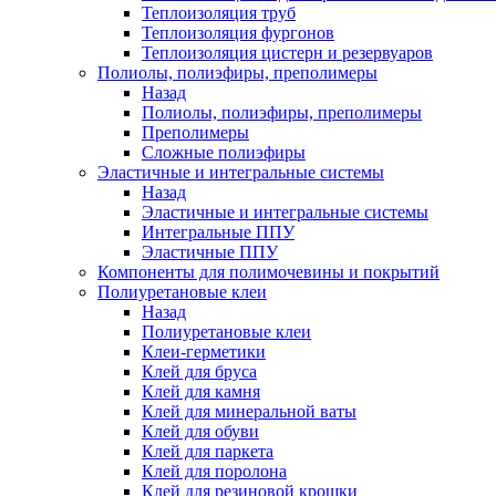
Теплоизоляция труб
Теплоизоляция фургонов
Теплоизоляция цистерн и резервуаров
Полиолы, полиэфиры, преполимеры
Назад
Полиолы, полиэфиры, преполимеры
Преполимеры
Сложные полиэфиры
Эластичные и интегральные системы
Назад
Эластичные и интегральные системы
Интегральные ППУ
Эластичные ППУ
Компоненты для полимочевины и покрытий
Полиуретановые клеи
Назад
Полиуретановые клеи
Клеи-герметики
Клей для бруса
Клей для камня
Клей для минеральной ваты
Клей для обуви
Клей для паркета
Клей для поролона
Клей для резиновой крошки