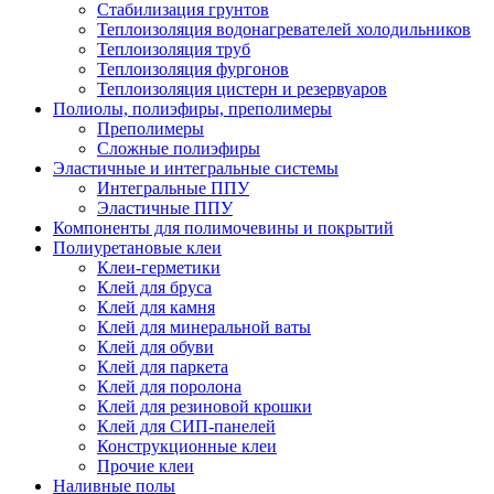
Стабилизация грунтов
Теплоизоляция водонагревателей холодильников
Теплоизоляция труб
Теплоизоляция фургонов
Теплоизоляция цистерн и резервуаров
Полиолы, полиэфиры, преполимеры
Преполимеры
Сложные полиэфиры
Эластичные и интегральные системы
Интегральные ППУ
Эластичные ППУ
Компоненты для полимочевины и покрытий
Полиуретановые клеи
Клеи-герметики
Клей для бруса
Клей для камня
Клей для минеральной ваты
Клей для обуви
Клей для паркета
Клей для поролона
Клей для резиновой крошки
Клей для СИП-панелей
Конструкционные клеи
Прочие клеи
Наливные полы