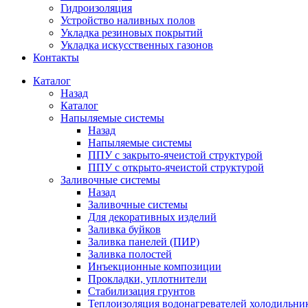
Гидроизоляция
Устройство наливных полов
Укладка резиновых покрытий
Укладка искусственных газонов
Контакты
Каталог
Назад
Каталог
Напыляемые системы
Назад
Напыляемые системы
ППУ с закрыто-ячеистой структурой
ППУ с открыто-ячеистой структурой
Заливочные системы
Назад
Заливочные системы
Для декоративных изделий
Заливка буйков
Заливка панелей (ПИР)
Заливка полостей
Инъекционные композиции
Прокладки, уплотнители
Стабилизация грунтов
Теплоизоляция водонагревателей холодильни