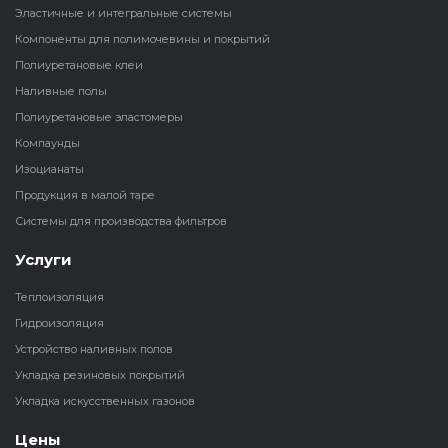
Эластичные и интегральные системы
Наливные полы
Компоненты для полимочевины и покрытий
Теплоизоляц
Клей для рез
водонагрева
крошки
Полиуретановые клеи
Полиуретановые
холодильник
Наливные полы
эластомеры
Клей для СИ
Полиуретановые эластомеры
Теплоизоляци
Компаунды
Компаунды
Конструкцио
Изоцианаты
Теплоизоляц
Продукция в малой таре
Изоцианаты
Прочие клеи
Системы для производства фильтров
Теплоизоляци
Продукция в малой таре
резервуаров
Услуги
Теплоизоляция
Системы для
Гидроизоляция
производства фильтров
Устройство наливных полов
Укладка резиновых покрытий
Укладка искусственных газонов
Цены