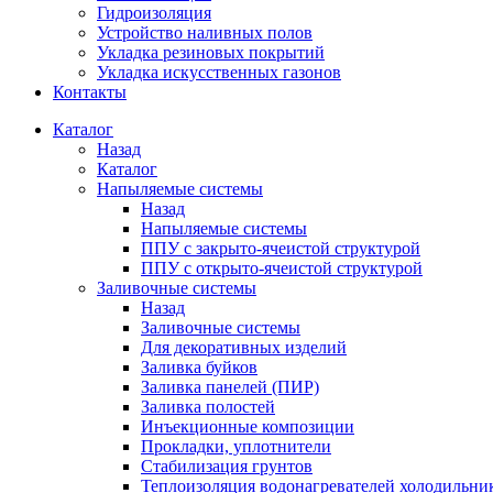
Гидроизоляция
Устройство наливных полов
Укладка резиновых покрытий
Укладка искусственных газонов
Контакты
Каталог
Назад
Каталог
Напыляемые системы
Назад
Напыляемые системы
ППУ с закрыто-ячеистой структурой
ППУ с открыто-ячеистой структурой
Заливочные системы
Назад
Заливочные системы
Для декоративных изделий
Заливка буйков
Заливка панелей (ПИР)
Заливка полостей
Инъекционные композиции
Прокладки, уплотнители
Стабилизация грунтов
Теплоизоляция водонагревателей холодильни