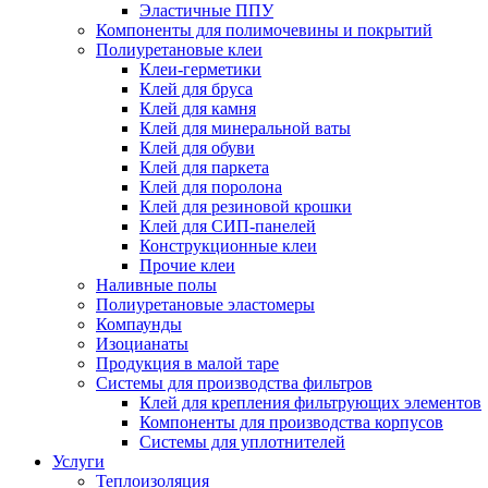
Эластичные ППУ
Компоненты для полимочевины и покрытий
Полиуретановые клеи
Клеи-герметики
Клей для бруса
Клей для камня
Клей для минеральной ваты
Клей для обуви
Клей для паркета
Клей для поролона
Клей для резиновой крошки
Клей для СИП-панелей
Конструкционные клеи
Прочие клеи
Наливные полы
Полиуретановые эластомеры
Компаунды
Изоцианаты
Продукция в малой таре
Системы для производства фильтров
Клей для крепления фильтрующих элементов
Компоненты для производства корпусов
Системы для уплотнителей
Услуги
Теплоизоляция