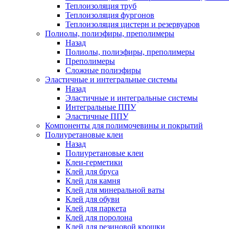
Теплоизоляция труб
Теплоизоляция фургонов
Теплоизоляция цистерн и резервуаров
Полиолы, полиэфиры, преполимеры
Назад
Полиолы, полиэфиры, преполимеры
Преполимеры
Сложные полиэфиры
Эластичные и интегральные системы
Назад
Эластичные и интегральные системы
Интегральные ППУ
Эластичные ППУ
Компоненты для полимочевины и покрытий
Полиуретановые клеи
Назад
Полиуретановые клеи
Клеи-герметики
Клей для бруса
Клей для камня
Клей для минеральной ваты
Клей для обуви
Клей для паркета
Клей для поролона
Клей для резиновой крошки