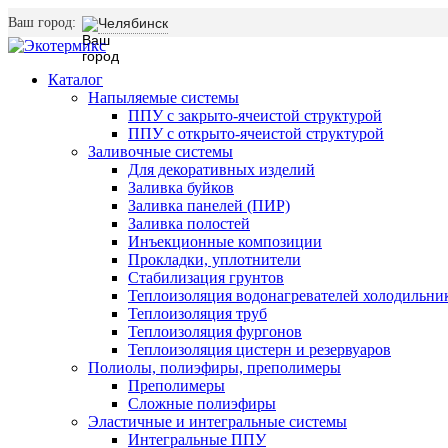
Ваш город:
Челябинск
Каталог
Напыляемые системы
ППУ с закрыто-ячеистой структурой
ППУ с открыто-ячеистой структурой
Заливочные системы
Для декоративных изделий
Заливка буйков
Заливка панелей (ПИР)
Заливка полостей
Инъекционные композиции
Прокладки, уплотнители
Стабилизация грунтов
Теплоизоляция водонагревателей холодильни
Теплоизоляция труб
Теплоизоляция фургонов
Теплоизоляция цистерн и резервуаров
Полиолы, полиэфиры, преполимеры
Преполимеры
Сложные полиэфиры
Эластичные и интегральные системы
Интегральные ППУ