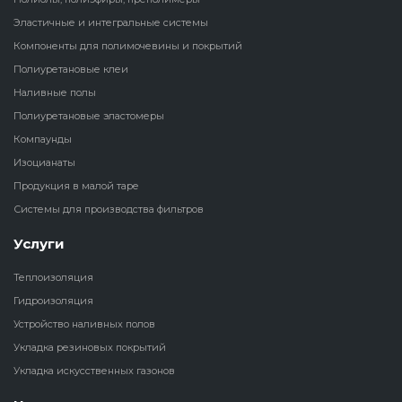
Эластичные и интегральные системы
Наливные полы
Теплоизоляц
Клей для рез
Компоненты для полимочевины и покрытий
водонагрева
крошки
Полиуретановые клеи
Полиуретановые
холодильник
Наливные полы
эластомеры
Клей для СИ
Полиуретановые эластомеры
Теплоизоляци
Компаунды
Компаунды
Конструкцио
Изоцианаты
Теплоизоляц
Изоцианаты
Продукция в малой таре
Прочие клеи
Системы для производства фильтров
Теплоизоляци
Продукция в малой таре
резервуаров
Услуги
Системы для
Теплоизоляция
производства фильтров
Гидроизоляция
Устройство наливных полов
Укладка резиновых покрытий
Укладка искусственных газонов