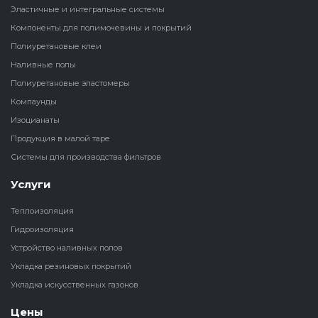
Эластичные и интегральные системы
Наливные полы
Компоненты для полимочевины и покрытий
Теплоизоляц
Клей для рез
водонагрева
крошки
Полиуретановые клеи
Полиуретановые
холодильник
Наливные полы
эластомеры
Клей для СИ
Полиуретановые эластомеры
Теплоизоляци
Компаунды
Компаунды
Конструкцио
Изоцианаты
Теплоизоляц
Продукция в малой таре
Изоцианаты
Прочие клеи
Системы для производства фильтров
Теплоизоляци
Продукция в малой таре
резервуаров
Услуги
Теплоизоляция
Системы для
Гидроизоляция
производства фильтров
Устройство наливных полов
Укладка резиновых покрытий
Укладка искусственных газонов
Цены