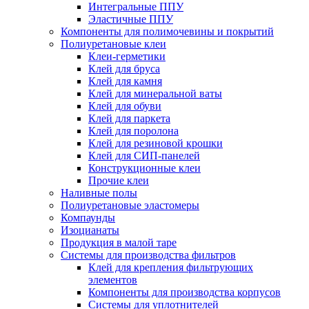
Интегральные ППУ
Эластичные ППУ
Компоненты для полимочевины и покрытий
Полиуретановые клеи
Клеи-герметики
Клей для бруса
Клей для камня
Клей для минеральной ваты
Клей для обуви
Клей для паркета
Клей для поролона
Клей для резиновой крошки
Клей для СИП-панелей
Конструкционные клеи
Прочие клеи
Наливные полы
Полиуретановые эластомеры
Компаунды
Изоцианаты
Продукция в малой таре
Системы для производства фильтров
Клей для крепления фильтрующих
элементов
Компоненты для производства корпусов
Системы для уплотнителей