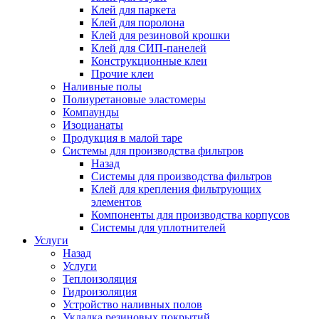
Клей для паркета
Клей для поролона
Клей для резиновой крошки
Клей для СИП-панелей
Конструкционные клеи
Прочие клеи
Наливные полы
Полиуретановые эластомеры
Компаунды
Изоцианаты
Продукция в малой таре
Системы для производства фильтров
Назад
Системы для производства фильтров
Клей для крепления фильтрующих
элементов
Компоненты для производства корпусов
Системы для уплотнителей
Услуги
Назад
Услуги
Теплоизоляция
Гидроизоляция
Устройство наливных полов
Укладка резиновых покрытий