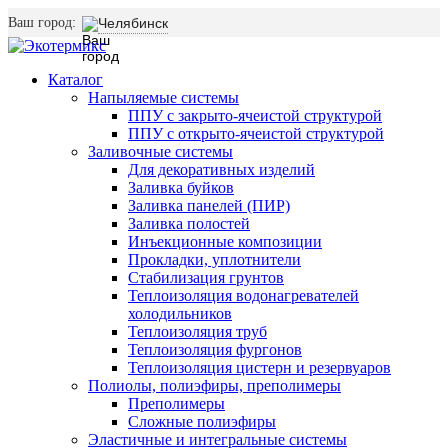
Ваш город:
Челябинск
Каталог
Напыляемые системы
ППУ с закрыто-ячеистой структурой
ППУ с открыто-ячеистой структурой
Заливочные системы
Для декоративных изделий
Заливка буйков
Заливка панелей (ПИР)
Заливка полостей
Инъекционные композиции
Прокладки, уплотнители
Стабилизация грунтов
Теплоизоляция водонагревателей
холодильников
Теплоизоляция труб
Теплоизоляция фургонов
Теплоизоляция цистерн и резервуаров
Полиолы, полиэфиры, преполимеры
Преполимеры
Сложные полиэфиры
Эластичные и интегральные системы