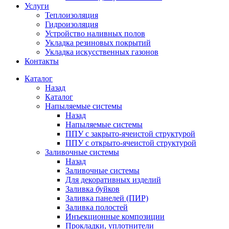
Услуги
Теплоизоляция
Гидроизоляция
Устройство наливных полов
Укладка резиновых покрытий
Укладка искусственных газонов
Контакты
Каталог
Назад
Каталог
Напыляемые системы
Назад
Напыляемые системы
ППУ с закрыто-ячеистой структурой
ППУ с открыто-ячеистой структурой
Заливочные системы
Назад
Заливочные системы
Для декоративных изделий
Заливка буйков
Заливка панелей (ПИР)
Заливка полостей
Инъекционные композиции
Прокладки, уплотнители