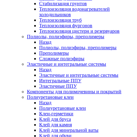
Стабилизация грунтов
Теплоизоляция водонагревателей
холодильников
Теплоизоляция труб
Теплоизоляция фургонов
Теплоизоляция цистерн и резервуаров
Полиолы, полиэфиры, преполимеры
Назад
Полиолы, полиэфиры, преполимеры
Преполимеры
Сложные полиэфиры
Эластичные и интегральные системы
Назад
Эластичные и интегральные системы
Интегральные ППУ
Эластичные ППУ
Компоненты для полимочевины и покрытий
Полиуретановые клеи
Назад
Полиуретановые клеи
Клеи-герметики
Клей для бруса
Клей для камня
Клей для минеральной ваты
Клей для обуви