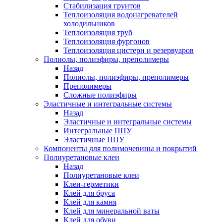
Стабилизация грунтов
Теплоизоляция водонагревателей
холодильников
Теплоизоляция труб
Теплоизоляция фургонов
Теплоизоляция цистерн и резервуаров
Полиолы, полиэфиры, преполимеры
Назад
Полиолы, полиэфиры, преполимеры
Преполимеры
Сложные полиэфиры
Эластичные и интегральные системы
Назад
Эластичные и интегральные системы
Интегральные ППУ
Эластичные ППУ
Компоненты для полимочевины и покрытий
Полиуретановые клеи
Назад
Полиуретановые клеи
Клеи-герметики
Клей для бруса
Клей для камня
Клей для минеральной ваты
Клей для обуви