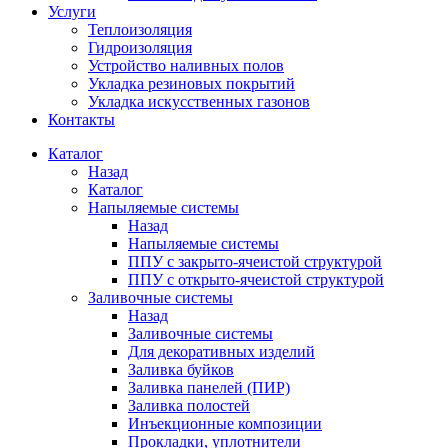
Услуги
Теплоизоляция
Гидроизоляция
Устройство наливных полов
Укладка резиновых покрытий
Укладка искусственных газонов
Контакты
Каталог
Назад
Каталог
Напыляемые системы
Назад
Напыляемые системы
ППУ с закрыто-ячеистой структурой
ППУ с открыто-ячеистой структурой
Заливочные системы
Назад
Заливочные системы
Для декоративных изделий
Заливка буйков
Заливка панелей (ПИР)
Заливка полостей
Инъекционные композиции
Прокладки, уплотнители