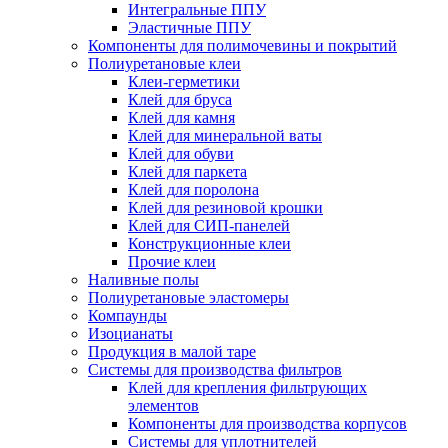
Интегральные ППУ
Эластичные ППУ
Компоненты для полимочевины и покрытий
Полиуретановые клеи
Клеи-герметики
Клей для бруса
Клей для камня
Клей для минеральной ваты
Клей для обуви
Клей для паркета
Клей для поролона
Клей для резиновой крошки
Клей для СИП-панелей
Конструкционные клеи
Прочие клеи
Наливные полы
Полиуретановые эластомеры
Компаунды
Изоцианаты
Продукция в малой таре
Системы для производства фильтров
Клей для крепления фильтрующих
элементов
Компоненты для производства корпусов
Системы для уплотнителей