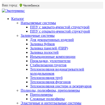
Ваш город:
Челябинск
Каталог
Напыляемые системы
ППУ с закрыто-ячеистой структурой
ППУ с открыто-ячеистой структурой
Заливочные системы
Для декоративных изделий
Заливка буйков
Заливка панелей (ПИР)
Заливка полостей
Инъекционные композиции
Прокладки, уплотнители
Стабилизация грунтов
Теплоизоляция водонагревателей
холодильников
Теплоизоляция труб
Теплоизоляция фургонов
Теплоизоляция цистерн и резервуаров
Полиолы, полиэфиры, преполимеры
Преполимеры
Сложные полиэфиры
Эластичные и интегральные системы