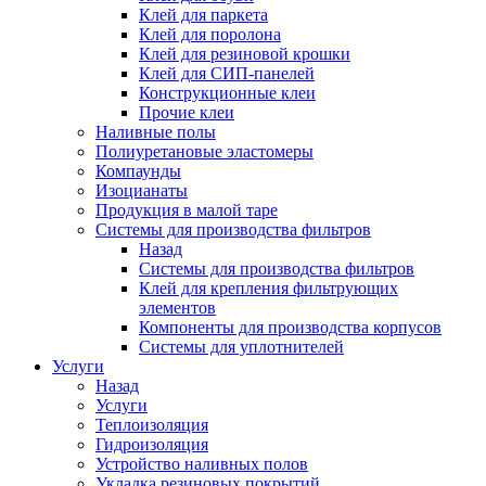
Клей для паркета
Клей для поролона
Клей для резиновой крошки
Клей для СИП-панелей
Конструкционные клеи
Прочие клеи
Наливные полы
Полиуретановые эластомеры
Компаунды
Изоцианаты
Продукция в малой таре
Системы для производства фильтров
Назад
Системы для производства фильтров
Клей для крепления фильтрующих
элементов
Компоненты для производства корпусов
Системы для уплотнителей
Услуги
Назад
Услуги
Теплоизоляция
Гидроизоляция
Устройство наливных полов
Укладка резиновых покрытий