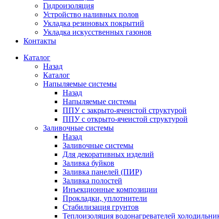
Гидроизоляция
Устройство наливных полов
Укладка резиновых покрытий
Укладка искусственных газонов
Контакты
Каталог
Назад
Каталог
Напыляемые системы
Назад
Напыляемые системы
ППУ с закрыто-ячеистой структурой
ППУ с открыто-ячеистой структурой
Заливочные системы
Назад
Заливочные системы
Для декоративных изделий
Заливка буйков
Заливка панелей (ПИР)
Заливка полостей
Инъекционные композиции
Прокладки, уплотнители
Стабилизация грунтов
Теплоизоляция водонагревателей холодильни