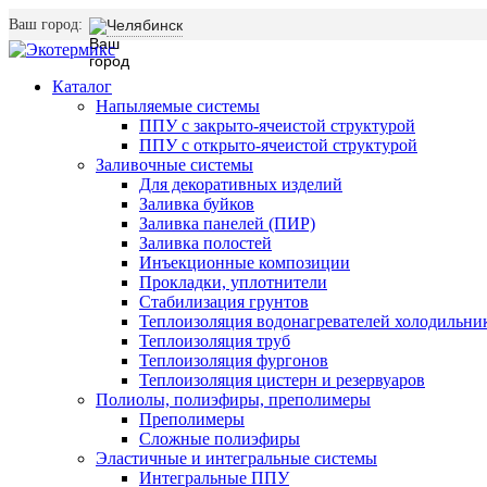
Ваш город:
Челябинск
Каталог
Напыляемые системы
ППУ с закрыто-ячеистой структурой
ППУ с открыто-ячеистой структурой
Заливочные системы
Для декоративных изделий
Заливка буйков
Заливка панелей (ПИР)
Заливка полостей
Инъекционные композиции
Прокладки, уплотнители
Стабилизация грунтов
Теплоизоляция водонагревателей холодильни
Теплоизоляция труб
Теплоизоляция фургонов
Теплоизоляция цистерн и резервуаров
Полиолы, полиэфиры, преполимеры
Преполимеры
Сложные полиэфиры
Эластичные и интегральные системы
Интегральные ППУ