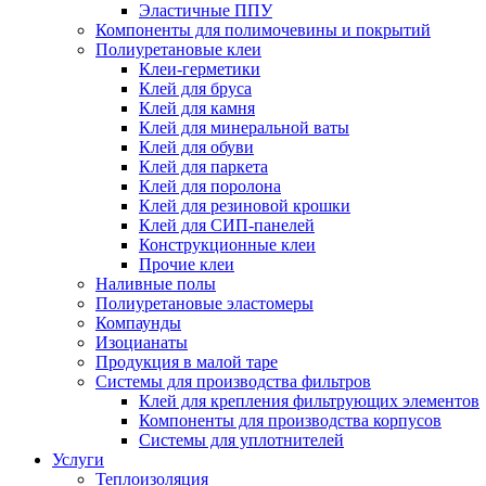
Эластичные ППУ
Компоненты для полимочевины и покрытий
Полиуретановые клеи
Клеи-герметики
Клей для бруса
Клей для камня
Клей для минеральной ваты
Клей для обуви
Клей для паркета
Клей для поролона
Клей для резиновой крошки
Клей для СИП-панелей
Конструкционные клеи
Прочие клеи
Наливные полы
Полиуретановые эластомеры
Компаунды
Изоцианаты
Продукция в малой таре
Системы для производства фильтров
Клей для крепления фильтрующих элементов
Компоненты для производства корпусов
Системы для уплотнителей
Услуги
Теплоизоляция