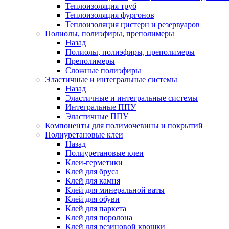
Теплоизоляция труб
Теплоизоляция фургонов
Теплоизоляция цистерн и резервуаров
Полиолы, полиэфиры, преполимеры
Назад
Полиолы, полиэфиры, преполимеры
Преполимеры
Сложные полиэфиры
Эластичные и интегральные системы
Назад
Эластичные и интегральные системы
Интегральные ППУ
Эластичные ППУ
Компоненты для полимочевины и покрытий
Полиуретановые клеи
Назад
Полиуретановые клеи
Клеи-герметики
Клей для бруса
Клей для камня
Клей для минеральной ваты
Клей для обуви
Клей для паркета
Клей для поролона
Клей для резиновой крошки