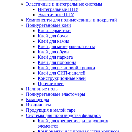
Эластичные и интегральные системы
Интегральные ППУ
Эластичные ППУ
Компоненты для полимочевины и покрытий
Полиуретановые клеи
Клеи-герметики
Клей для бруса
Клей для камня
Клей для минеральной ваты
Клей для обуви
Клей для паркета
Клей для поролона
Клей для резиновой крошки
Клей для СИП-панелей
Конструкционные клеи
Прочие клеи
Наливные полы
Полиуретановые эластомеры
Компаунды
Изоцианаты
Продукция в малой таре
Системы для производства фильтров
Клей для крепления фильтрующих
элементов
Компоненты для производства корпусов