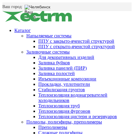
Ваш город:
Челябинск
Каталог
Напыляемые системы
ППУ с закрыто-ячеистой структурой
ППУ с открыто-ячеистой структурой
Заливочные системы
Для декоративных изделий
Заливка буйков
Заливка панелей (ПИР)
Заливка полостей
Инъекционные композиции
Прокладки, уплотнители
Стабилизация грунтов
Теплоизоляция водонагревателей
холодильников
Теплоизоляция труб
Теплоизоляция фургонов
Теплоизоляция цистерн и резервуаров
Полиолы, полиэфиры, преполимеры
Преполимеры
Сложные полиэфиры