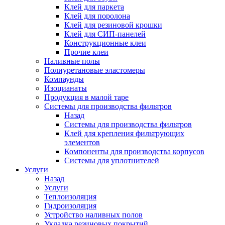
Клей для паркета
Клей для поролона
Клей для резиновой крошки
Клей для СИП-панелей
Конструкционные клеи
Прочие клеи
Наливные полы
Полиуретановые эластомеры
Компаунды
Изоцианаты
Продукция в малой таре
Системы для производства фильтров
Назад
Системы для производства фильтров
Клей для крепления фильтрующих
элементов
Компоненты для производства корпусов
Системы для уплотнителей
Услуги
Назад
Услуги
Теплоизоляция
Гидроизоляция
Устройство наливных полов
Укладка резиновых покрытий