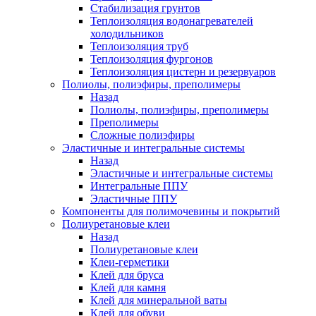
Стабилизация грунтов
Теплоизоляция водонагревателей
холодильников
Теплоизоляция труб
Теплоизоляция фургонов
Теплоизоляция цистерн и резервуаров
Полиолы, полиэфиры, преполимеры
Назад
Полиолы, полиэфиры, преполимеры
Преполимеры
Сложные полиэфиры
Эластичные и интегральные системы
Назад
Эластичные и интегральные системы
Интегральные ППУ
Эластичные ППУ
Компоненты для полимочевины и покрытий
Полиуретановые клеи
Назад
Полиуретановые клеи
Клеи-герметики
Клей для бруса
Клей для камня
Клей для минеральной ваты
Клей для обуви