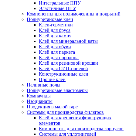
Интегральные ППУ
Эластичные ППУ
Компоненты для полимочевины и покрытий
Полиуретановые клеи
Клеи-герметики
Клей для бруса
Клей для камня
Клей для минеральной ваты
Клей для обуви
Клей для паркета
Клей для поролона
Клей для резиновой крошки
Клей для СИП-панелей
Конструкционные клеи
Прочие клеи
Наливные полы
Полиуретановые эластомеры
Компаунды
Изоцианаты
Продукция в малой таре
Системы для производства фильтров
Клей для крепления фильтрующих
элементов
Компоненты для производства корпусов
Системы для уплотнителей