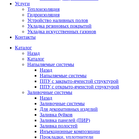
Услуги
Теплоизоляция
Гидроизоляция
Устройство наливных полов
Укладка резиновых покрытий
Укладка искусственных газонов
Контакты
Каталог
Назад
Каталог
Напыляемые системы
Назад
Напыляемые системы
ППУ с закрыто-ячеистой структурой
ППУ с открыто-ячеистой структурой
Заливочные системы
Назад
Заливочные системы
Для декоративных изделий
Заливка буйков
Заливка панелей (ПИР)
Заливка полостей
Инъекционные композиции
Прокладки, уплотнители