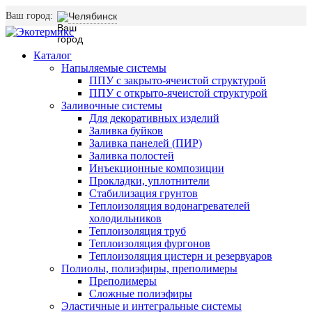
Ваш город:
Челябинск
Каталог
Напыляемые системы
ППУ с закрыто-ячеистой структурой
ППУ с открыто-ячеистой структурой
Заливочные системы
Для декоративных изделий
Заливка буйков
Заливка панелей (ПИР)
Заливка полостей
Инъекционные композиции
Прокладки, уплотнители
Стабилизация грунтов
Теплоизоляция водонагревателей
холодильников
Теплоизоляция труб
Теплоизоляция фургонов
Теплоизоляция цистерн и резервуаров
Полиолы, полиэфиры, преполимеры
Преполимеры
Сложные полиэфиры
Эластичные и интегральные системы