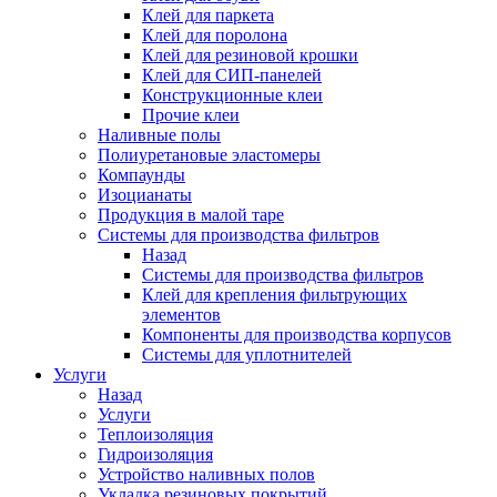
Клей для паркета
Клей для поролона
Клей для резиновой крошки
Клей для СИП-панелей
Конструкционные клеи
Прочие клеи
Наливные полы
Полиуретановые эластомеры
Компаунды
Изоцианаты
Продукция в малой таре
Системы для производства фильтров
Назад
Системы для производства фильтров
Клей для крепления фильтрующих
элементов
Компоненты для производства корпусов
Системы для уплотнителей
Услуги
Назад
Услуги
Теплоизоляция
Гидроизоляция
Устройство наливных полов
Укладка резиновых покрытий