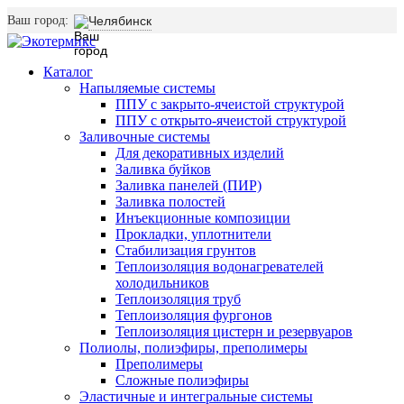
Ваш город:
Челябинск
Каталог
Напыляемые системы
ППУ с закрыто-ячеистой структурой
ППУ с открыто-ячеистой структурой
Заливочные системы
Для декоративных изделий
Заливка буйков
Заливка панелей (ПИР)
Заливка полостей
Инъекционные композиции
Прокладки, уплотнители
Стабилизация грунтов
Теплоизоляция водонагревателей
холодильников
Теплоизоляция труб
Теплоизоляция фургонов
Теплоизоляция цистерн и резервуаров
Полиолы, полиэфиры, преполимеры
Преполимеры
Сложные полиэфиры
Эластичные и интегральные системы