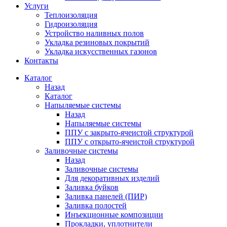
Услуги
Теплоизоляция
Гидроизоляция
Устройство наливных полов
Укладка резиновых покрытий
Укладка искусственных газонов
Контакты
Каталог
Назад
Каталог
Напыляемые системы
Назад
Напыляемые системы
ППУ с закрыто-ячеистой структурой
ППУ с открыто-ячеистой структурой
Заливочные системы
Назад
Заливочные системы
Для декоративных изделий
Заливка буйков
Заливка панелей (ПИР)
Заливка полостей
Инъекционные композиции
Прокладки, уплотнители