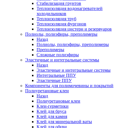
Стабилизация грунтов
Теплоизоляция водонагревателей
холодильников
Теплоизоляция труб
Теплоизоляция фургонов
Теплоизоляция цистерн и резервуаров
Полиолы, полиэфиры, преполимеры
Назад
Полиолы, полиэфиры, преполимеры
Преполимеры
Сложные полиэфиры
Эластичные и интегральные системы
Назад
Эластичные и интегральные системы
Интегральные ППУ
Эластичные ППУ
Компоненты для полимочевины и покрытий
Полиуретановые клеи
Назад
Полиуретановые клеи
Клеи-герметики
Клей для бруса
Клей для камня
Клей для минеральной ваты
Клей для обуви