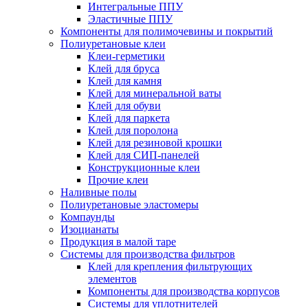
Интегральные ППУ
Эластичные ППУ
Компоненты для полимочевины и покрытий
Полиуретановые клеи
Клеи-герметики
Клей для бруса
Клей для камня
Клей для минеральной ваты
Клей для обуви
Клей для паркета
Клей для поролона
Клей для резиновой крошки
Клей для СИП-панелей
Конструкционные клеи
Прочие клеи
Наливные полы
Полиуретановые эластомеры
Компаунды
Изоцианаты
Продукция в малой таре
Системы для производства фильтров
Клей для крепления фильтрующих
элементов
Компоненты для производства корпусов
Системы для уплотнителей