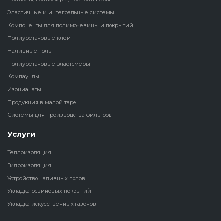
Эластичные и интегральные системы
Наливные полы
Теплоизоляц
Клей для рез
Компоненты для полимочевины и покрытий
водонагрева
крошки
Полиуретановые клеи
Полиуретановые
холодильник
Наливные полы
эластомеры
Клей для СИ
Полиуретановые эластомеры
Теплоизоляци
Компаунды
Компаунды
Конструкцио
Изоцианаты
Теплоизоляц
Изоцианаты
Продукция в малой таре
Прочие клеи
Системы для производства фильтров
Теплоизоляци
Продукция в малой таре
резервуаров
Услуги
Системы для
Теплоизоляция
производства фильтров
Гидроизоляция
Устройство наливных полов
Укладка резиновых покрытий
Укладка искусственных газонов