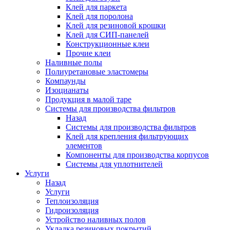
Клей для паркета
Клей для поролона
Клей для резиновой крошки
Клей для СИП-панелей
Конструкционные клеи
Прочие клеи
Наливные полы
Полиуретановые эластомеры
Компаунды
Изоцианаты
Продукция в малой таре
Системы для производства фильтров
Назад
Системы для производства фильтров
Клей для крепления фильтрующих
элементов
Компоненты для производства корпусов
Системы для уплотнителей
Услуги
Назад
Услуги
Теплоизоляция
Гидроизоляция
Устройство наливных полов
Укладка резиновых покрытий