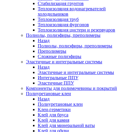
Стабилизация грунтов
Теплоизоляция водонагревателей
холодильников
Теплоизоляция труб
Теплоизоляция фургонов
Теплоизоляция цистерн и резервуаров
Полиолы, полиэфиры, преполимеры
Назад
Полиолы, полиэфиры, преполимеры
Преполимеры
Сложные полиэфиры
Эластичные и интегральные системы
Назад
Эластичные и интегральные системы
Интегральные ППУ
Эластичные ППУ
Компоненты для полимочевины и покрытий
Полиуретановые клеи
Назад
Полиуретановые клеи
Клеи-герметики
Клей для бруса
Клей для камня
Клей для минеральной ваты
Клей для обуви