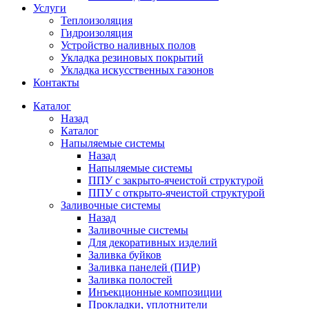
Услуги
Теплоизоляция
Гидроизоляция
Устройство наливных полов
Укладка резиновых покрытий
Укладка искусственных газонов
Контакты
Каталог
Назад
Каталог
Напыляемые системы
Назад
Напыляемые системы
ППУ с закрыто-ячеистой структурой
ППУ с открыто-ячеистой структурой
Заливочные системы
Назад
Заливочные системы
Для декоративных изделий
Заливка буйков
Заливка панелей (ПИР)
Заливка полостей
Инъекционные композиции
Прокладки, уплотнители