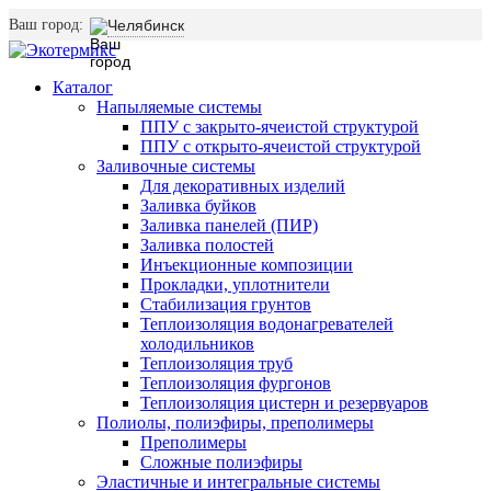
Ваш город:
Челябинск
Каталог
Напыляемые системы
ППУ с закрыто-ячеистой структурой
ППУ с открыто-ячеистой структурой
Заливочные системы
Для декоративных изделий
Заливка буйков
Заливка панелей (ПИР)
Заливка полостей
Инъекционные композиции
Прокладки, уплотнители
Стабилизация грунтов
Теплоизоляция водонагревателей
холодильников
Теплоизоляция труб
Теплоизоляция фургонов
Теплоизоляция цистерн и резервуаров
Полиолы, полиэфиры, преполимеры
Преполимеры
Сложные полиэфиры
Эластичные и интегральные системы