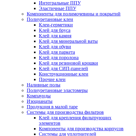
Интегральные ППУ
Эластичные ППУ
Компоненты для полимочевины и покрытий
Полиуретановые клеи
Клеи-герметики
Клей для бруса
Клей для камня
Клей для минеральной ваты
Клей для обуви
Клей для паркета
Клей для поролона
Клей для резиновой крошки
Клей для СИП-панелей
Конструкционные клеи
Прочие клеи
Наливные полы
Полиуретановые эластомеры
Компаунды
Изоцианаты
Продукция в малой таре
Системы для производства фильтров
Клей для крепления фильтрующих
элементов
Компоненты для производства корпусов
Системы для уплотнителей