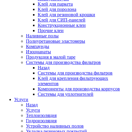
Клей для паркета
Клей для поролона
Клей для резиновой крошки
Клей для СИП-панелей
Конструкционные клеи
Прочие клеи
Наливные полы
Полиуретановые эластомеры
Компаунды
Изоцианаты
Продукция в малой таре
Системы для производства фильтров
Назад
Системы для производства фильтров
Клей для крепления фильтрующих
элементов
Компоненты для производства корпусов
Системы для уплотнителей
Услуги
Назад
Услуги
Теплоизоляция
Гидроизоляция
Устройство наливных полов
Укладка резиновых покрытий