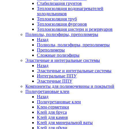
Стабилизация грунтов
Теплоизоляция водонагревателей
холодильников
Теплоизоляция труб
Теплоизоляция фургонов
Теплоизоляция цистерн и резервуаров
Полиолы, полиэфиры, преполимеры
Назад
Полиолы, полиэфиры, преполимеры
Преполимеры
Сложные полиэфиры
Эластичные и интегральные системы
Назад
Эластичные и интегральные системы
Интегральные ППУ
Эластичные ППУ
Компоненты для полимочевины и покрытий
Полиуретановые клеи
Назад
Полиуретановые клеи
Клеи-герметики
Клей для бруса
Клей для камня
Клей для минеральной ваты
Клей для обуви