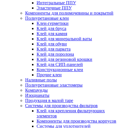
Интегральные ППУ
Эластичные ППУ
Компоненты для полимочевины и покрытий
Полиуретановые клеи
Клеи-герметики
Клей для бруса
Клей для камня
Клей для минеральной ваты
Клей для обуви
Клей для паркета
Клей для поролона
Клей для резиновой крошки
Клей для СИП-панелей
Конструкционные клеи
Прочие клеи
Наливные полы
Полиуретановые эластомеры
Компаунды
Изоцианаты
Продукция в малой таре
Системы для производства фильтров
Клей для крепления фильтрующих
элементов
Компоненты для производства корпусов
Системы для уплотнителей