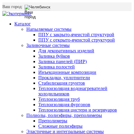
Ваш город:
Челябинск
Каталог
Напыляемые системы
ППУ с закрыто-ячеистой структурой
ППУ с открыто-ячеистой структурой
Заливочные системы
Для декоративных изделий
Заливка буйков
Заливка панелей (ПИР)
Заливка полостей
Инъекционные композиции
Прокладки, уплотнители
Стабилизация грунтов
Теплоизоляция водонагревателей
холодильников
Теплоизоляция труб
Теплоизоляция фургонов
Теплоизоляция цистерн и резервуаров
Полиолы, полиэфиры, преполимеры
Преполимеры
Сложные полиэфиры
Эластичные и интегральные системы