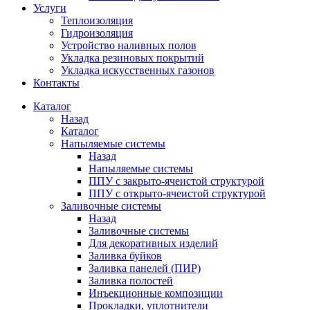
Услуги
Теплоизоляция
Гидроизоляция
Устройство наливных полов
Укладка резиновых покрытий
Укладка искусственных газонов
Контакты
Каталог
Назад
Каталог
Напыляемые системы
Назад
Напыляемые системы
ППУ с закрыто-ячеистой структурой
ППУ с открыто-ячеистой структурой
Заливочные системы
Назад
Заливочные системы
Для декоративных изделий
Заливка буйков
Заливка панелей (ПИР)
Заливка полостей
Инъекционные композиции
Прокладки, уплотнители