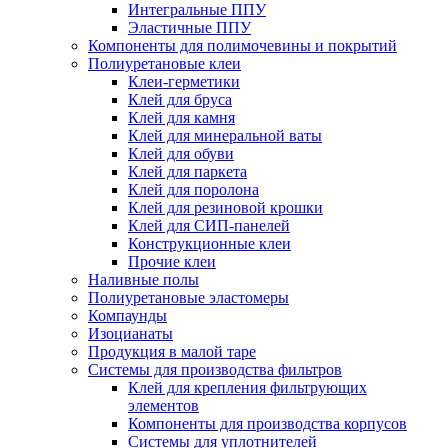
Интегральные ППУ
Эластичные ППУ
Компоненты для полимочевины и покрытий
Полиуретановые клеи
Клеи-герметики
Клей для бруса
Клей для камня
Клей для минеральной ваты
Клей для обуви
Клей для паркета
Клей для поролона
Клей для резиновой крошки
Клей для СИП-панелей
Конструкционные клеи
Прочие клеи
Наливные полы
Полиуретановые эластомеры
Компаунды
Изоцианаты
Продукция в малой таре
Системы для производства фильтров
Клей для крепления фильтрующих
элементов
Компоненты для производства корпусов
Системы для уплотнителей