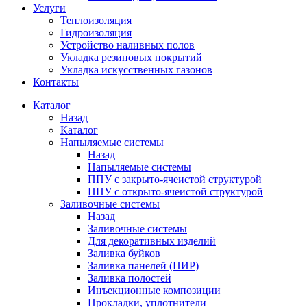
Услуги
Теплоизоляция
Гидроизоляция
Устройство наливных полов
Укладка резиновых покрытий
Укладка искусственных газонов
Контакты
Каталог
Назад
Каталог
Напыляемые системы
Назад
Напыляемые системы
ППУ с закрыто-ячеистой структурой
ППУ с открыто-ячеистой структурой
Заливочные системы
Назад
Заливочные системы
Для декоративных изделий
Заливка буйков
Заливка панелей (ПИР)
Заливка полостей
Инъекционные композиции
Прокладки, уплотнители