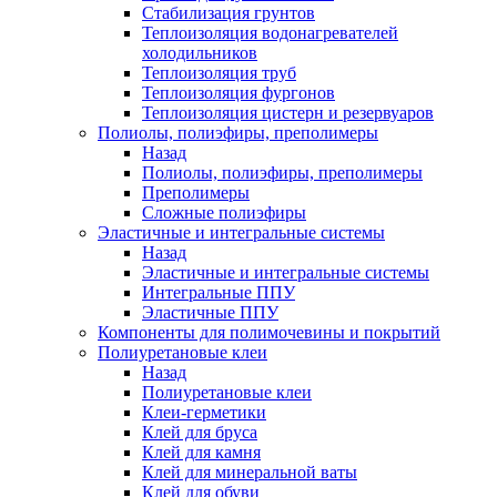
Стабилизация грунтов
Теплоизоляция водонагревателей
холодильников
Теплоизоляция труб
Теплоизоляция фургонов
Теплоизоляция цистерн и резервуаров
Полиолы, полиэфиры, преполимеры
Назад
Полиолы, полиэфиры, преполимеры
Преполимеры
Сложные полиэфиры
Эластичные и интегральные системы
Назад
Эластичные и интегральные системы
Интегральные ППУ
Эластичные ППУ
Компоненты для полимочевины и покрытий
Полиуретановые клеи
Назад
Полиуретановые клеи
Клеи-герметики
Клей для бруса
Клей для камня
Клей для минеральной ваты
Клей для обуви