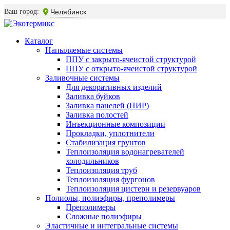
Ваш город:
Челябинск
Каталог
Напыляемые системы
ППУ с закрыто-ячеистой структурой
ППУ с открыто-ячеистой структурой
Заливочные системы
Для декоративных изделий
Заливка буйков
Заливка панелей (ПИР)
Заливка полостей
Инъекционные композиции
Прокладки, уплотнители
Стабилизация грунтов
Теплоизоляция водонагревателей
холодильников
Теплоизоляция труб
Теплоизоляция фургонов
Теплоизоляция цистерн и резервуаров
Полиолы, полиэфиры, преполимеры
Преполимеры
Сложные полиэфиры
Эластичные и интегральные системы