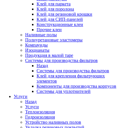
Клей для паркета
Клей для поролона
Клей для резиновой крошки
Клей для СИП-панелей
Конструкционные клеи
Прочие клеи
Наливные полы
Полиуретановые эластомеры
Компаунды
Изоцианаты
Продукция в малой таре
Системы для производства фильтров
Назад
Системы для производства фильтров
Клей для крепления фильтрующих
элементов
Компоненты для производства корпусов
Системы для уплотнителей
Услуги
Назад
Услуги
Теплоизоляция
Гидроизоляция
Устройство наливных полов
Укладка резиновых покрытий