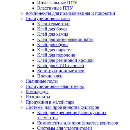
Интегральные ППУ
Эластичные ППУ
Компоненты для полимочевины и покрытий
Полиуретановые клеи
Клеи-герметики
Клей для бруса
Клей для камня
Клей для минеральной ваты
Клей для обуви
Клей для паркета
Клей для поролона
Клей для резиновой крошки
Клей для СИП-панелей
Конструкционные клеи
Прочие клеи
Наливные полы
Полиуретановые эластомеры
Компаунды
Изоцианаты
Продукция в малой таре
Системы для производства фильтров
Клей для крепления фильтрующих
элементов
Компоненты для производства корпусов
Системы для уплотнителей