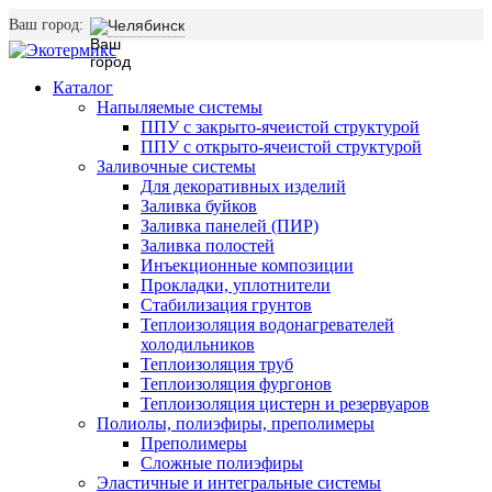
Ваш город:
Челябинск
Каталог
Напыляемые системы
ППУ с закрыто-ячеистой структурой
ППУ с открыто-ячеистой структурой
Заливочные системы
Для декоративных изделий
Заливка буйков
Заливка панелей (ПИР)
Заливка полостей
Инъекционные композиции
Прокладки, уплотнители
Стабилизация грунтов
Теплоизоляция водонагревателей
холодильников
Теплоизоляция труб
Теплоизоляция фургонов
Теплоизоляция цистерн и резервуаров
Полиолы, полиэфиры, преполимеры
Преполимеры
Сложные полиэфиры
Эластичные и интегральные системы