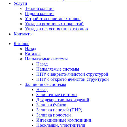
Услуги
Теплоизоляция
Гидроизоляция
Устройство наливных полов
Укладка резиновых покрытий
Укладка искусственных газонов
Контакты
Каталог
Назад
Каталог
Напыляемые системы
Назад
Напыляемые системы
ППУ с закрыто-ячеистой структурой
ППУ с открыто-ячеистой структурой
Заливочные системы
Назад
Заливочные системы
Для декоративных изделий
Заливка буйков
Заливка панелей (ПИР)
Заливка полостей
Инъекционные композиции
Прокладки, уплотнители