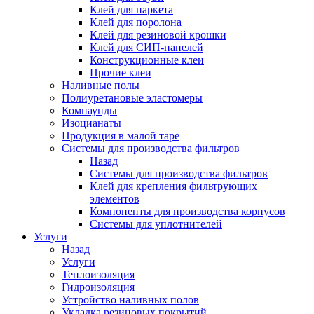
Клей для паркета
Клей для поролона
Клей для резиновой крошки
Клей для СИП-панелей
Конструкционные клеи
Прочие клеи
Наливные полы
Полиуретановые эластомеры
Компаунды
Изоцианаты
Продукция в малой таре
Системы для производства фильтров
Назад
Системы для производства фильтров
Клей для крепления фильтрующих
элементов
Компоненты для производства корпусов
Системы для уплотнителей
Услуги
Назад
Услуги
Теплоизоляция
Гидроизоляция
Устройство наливных полов
Укладка резиновых покрытий