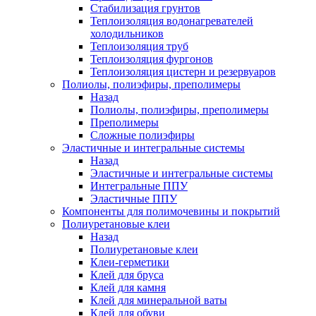
Стабилизация грунтов
Теплоизоляция водонагревателей
холодильников
Теплоизоляция труб
Теплоизоляция фургонов
Теплоизоляция цистерн и резервуаров
Полиолы, полиэфиры, преполимеры
Назад
Полиолы, полиэфиры, преполимеры
Преполимеры
Сложные полиэфиры
Эластичные и интегральные системы
Назад
Эластичные и интегральные системы
Интегральные ППУ
Эластичные ППУ
Компоненты для полимочевины и покрытий
Полиуретановые клеи
Назад
Полиуретановые клеи
Клеи-герметики
Клей для бруса
Клей для камня
Клей для минеральной ваты
Клей для обуви