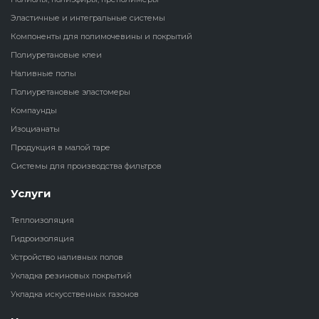
Эластичные и интегральные системы
Наливные полы
Теплоизоляц
Клей для рез
Компоненты для полимочевины и покрытий
водонагрева
крошки
Полиуретановые клеи
Полиуретановые
холодильник
Наливные полы
эластомеры
Клей для СИ
Полиуретановые эластомеры
Теплоизоляци
Компаунды
Компаунды
Конструкцио
Изоцианаты
Теплоизоляц
Изоцианаты
Продукция в малой таре
Прочие клеи
Системы для производства фильтров
Теплоизоляци
Продукция в малой таре
резервуаров
Услуги
Системы для
Теплоизоляция
производства фильтров
Гидроизоляция
Устройство наливных полов
Укладка резиновых покрытий
Укладка искусственных газонов