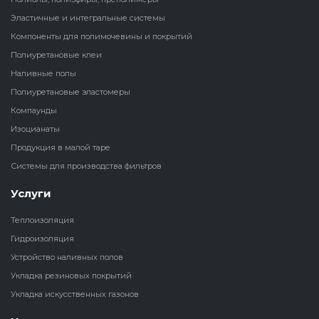
Эластичные и интегральные системы
Наливные полы
Теплоизоляц
Клей для рез
Компоненты для полимочевины и покрытий
водонагрева
крошки
Полиуретановые клеи
Полиуретановые
холодильник
Наливные полы
эластомеры
Клей для СИ
Полиуретановые эластомеры
Теплоизоляци
Компаунды
Компаунды
Конструкцио
Изоцианаты
Теплоизоляц
Изоцианаты
Продукция в малой таре
Прочие клеи
Системы для производства фильтров
Теплоизоляци
Продукция в малой таре
резервуаров
Услуги
Системы для
Теплоизоляция
производства фильтров
Гидроизоляция
Устройство наливных полов
Укладка резиновых покрытий
Укладка искусственных газонов