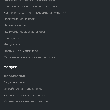
Эластичные и интегральные системы
Наливные полы
Теплоизоляц
Клей для рез
Компоненты для полимочевины и покрытий
водонагрева
крошки
Полиуретановые клеи
Полиуретановые
холодильник
Наливные полы
эластомеры
Клей для СИ
Полиуретановые эластомеры
Теплоизоляци
Компаунды
Компаунды
Конструкцио
Изоцианаты
Теплоизоляц
Изоцианаты
Продукция в малой таре
Прочие клеи
Системы для производства фильтров
Теплоизоляци
Продукция в малой таре
резервуаров
Услуги
Системы для
Теплоизоляция
производства фильтров
Гидроизоляция
Устройство наливных полов
Укладка резиновых покрытий
Укладка искусственных газонов