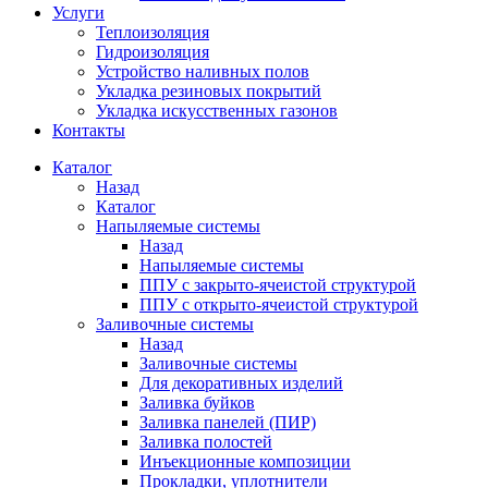
Услуги
Теплоизоляция
Гидроизоляция
Устройство наливных полов
Укладка резиновых покрытий
Укладка искусственных газонов
Контакты
Каталог
Назад
Каталог
Напыляемые системы
Назад
Напыляемые системы
ППУ с закрыто-ячеистой структурой
ППУ с открыто-ячеистой структурой
Заливочные системы
Назад
Заливочные системы
Для декоративных изделий
Заливка буйков
Заливка панелей (ПИР)
Заливка полостей
Инъекционные композиции
Прокладки, уплотнители