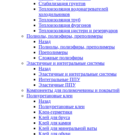
Стабилизация грунтов
Теплоизоляция водонагревателей
холодильников
Теплоизоляция труб
Теплоизоляция фургонов
Теплоизоляция цистерн и резервуаров
Полиолы, полиэфиры, преполимеры
Назад
Полиолы, полиэфиры, преполимеры
Преполимеры
Сложные полиэфиры
Эластичные и интегральные системы
Назад
Эластичные и интегральные системы
Интегральные ППУ
Эластичные ППУ
Компоненты для полимочевины и покрытий
Полиуретановые клеи
Назад
Полиуретановые клеи
Клеи-герметики
Клей для бруса
Клей для камня
Клей для минеральной ваты
Клей для обуви