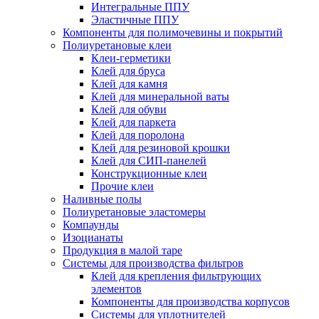
Интегральные ППУ
Эластичные ППУ
Компоненты для полимочевины и покрытий
Полиуретановые клеи
Клеи-герметики
Клей для бруса
Клей для камня
Клей для минеральной ваты
Клей для обуви
Клей для паркета
Клей для поролона
Клей для резиновой крошки
Клей для СИП-панелей
Конструкционные клеи
Прочие клеи
Наливные полы
Полиуретановые эластомеры
Компаунды
Изоцианаты
Продукция в малой таре
Системы для производства фильтров
Клей для крепления фильтрующих
элементов
Компоненты для производства корпусов
Системы для уплотнителей