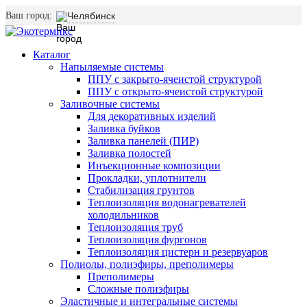
Ваш город:
Челябинск
Каталог
Напыляемые системы
ППУ с закрыто-ячеистой структурой
ППУ с открыто-ячеистой структурой
Заливочные системы
Для декоративных изделий
Заливка буйков
Заливка панелей (ПИР)
Заливка полостей
Инъекционные композиции
Прокладки, уплотнители
Стабилизация грунтов
Теплоизоляция водонагревателей
холодильников
Теплоизоляция труб
Теплоизоляция фургонов
Теплоизоляция цистерн и резервуаров
Полиолы, полиэфиры, преполимеры
Преполимеры
Сложные полиэфиры
Эластичные и интегральные системы