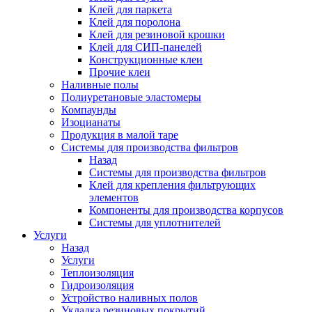
Клей для паркета
Клей для поролона
Клей для резиновой крошки
Клей для СИП-панелей
Конструкционные клеи
Прочие клеи
Наливные полы
Полиуретановые эластомеры
Компаунды
Изоцианаты
Продукция в малой таре
Системы для производства фильтров
Назад
Системы для производства фильтров
Клей для крепления фильтрующих
элементов
Компоненты для производства корпусов
Системы для уплотнителей
Услуги
Назад
Услуги
Теплоизоляция
Гидроизоляция
Устройство наливных полов
Укладка резиновых покрытий