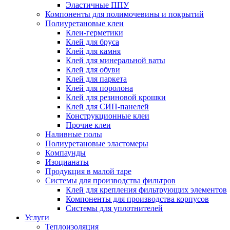
Эластичные ППУ
Компоненты для полимочевины и покрытий
Полиуретановые клеи
Клеи-герметики
Клей для бруса
Клей для камня
Клей для минеральной ваты
Клей для обуви
Клей для паркета
Клей для поролона
Клей для резиновой крошки
Клей для СИП-панелей
Конструкционные клеи
Прочие клеи
Наливные полы
Полиуретановые эластомеры
Компаунды
Изоцианаты
Продукция в малой таре
Системы для производства фильтров
Клей для крепления фильтрующих элементов
Компоненты для производства корпусов
Системы для уплотнителей
Услуги
Теплоизоляция