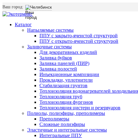
Ваш город:
Челябинск
Каталог
Напыляемые системы
ППУ с закрыто-ячеистой структурой
ППУ с открыто-ячеистой структурой
Заливочные системы
Для декоративных изделий
Заливка буйков
Заливка панелей (ПИР)
Заливка полостей
Инъекционные композиции
Прокладки, уплотнители
Стабилизация грунтов
Теплоизоляция водонагревателей холодильни
Теплоизоляция труб
Теплоизоляция фургонов
Теплоизоляция цистерн и резервуаров
Полиолы, полиэфиры, преполимеры
Преполимеры
Сложные полиэфиры
Эластичные и интегральные системы
Интегральные ППУ