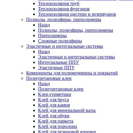
Теплоизоляция труб
Теплоизоляция фургонов
Теплоизоляция цистерн и резервуаров
Полиолы, полиэфиры, преполимеры
Назад
Полиолы, полиэфиры, преполимеры
Преполимеры
Сложные полиэфиры
Эластичные и интегральные системы
Назад
Эластичные и интегральные системы
Интегральные ППУ
Эластичные ППУ
Компоненты для полимочевины и покрытий
Полиуретановые клеи
Назад
Полиуретановые клеи
Клеи-герметики
Клей для бруса
Клей для камня
Клей для минеральной ваты
Клей для обуви
Клей для паркета
Клей для поролона
Клей для резиновой крошки