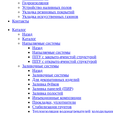
Гидроизоляция
Устройство наливных полов
Укладка резиновых покрытий
Укладка искусственных газонов
Контакты
Каталог
Назад
Каталог
Напыляемые системы
Назад
Напыляемые системы
ППУ с закрыто-ячеистой структурой
ППУ с открыто-ячеистой структурой
Заливочные системы
Назад
Заливочные системы
Для декоративных изделий
Заливка буйков
Заливка панелей (ПИР)
Заливка полостей
Инъекционные композиции
Прокладки, уплотнители
Стабилизация грунтов
Теплоизоляция водонагревателей холодильни