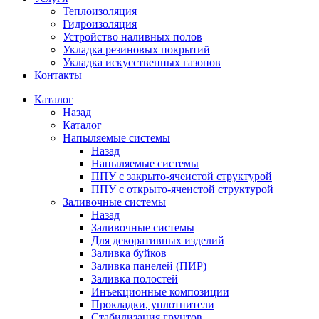
Теплоизоляция
Гидроизоляция
Устройство наливных полов
Укладка резиновых покрытий
Укладка искусственных газонов
Контакты
Каталог
Назад
Каталог
Напыляемые системы
Назад
Напыляемые системы
ППУ с закрыто-ячеистой структурой
ППУ с открыто-ячеистой структурой
Заливочные системы
Назад
Заливочные системы
Для декоративных изделий
Заливка буйков
Заливка панелей (ПИР)
Заливка полостей
Инъекционные композиции
Прокладки, уплотнители
Стабилизация грунтов