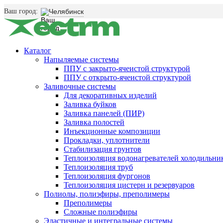
Ваш город:
Челябинск
Каталог
Напыляемые системы
ППУ с закрыто-ячеистой структурой
ППУ с открыто-ячеистой структурой
Заливочные системы
Для декоративных изделий
Заливка буйков
Заливка панелей (ПИР)
Заливка полостей
Инъекционные композиции
Прокладки, уплотнители
Стабилизация грунтов
Теплоизоляция водонагревателей холодильни
Теплоизоляция труб
Теплоизоляция фургонов
Теплоизоляция цистерн и резервуаров
Полиолы, полиэфиры, преполимеры
Преполимеры
Сложные полиэфиры
Эластичные и интегральные системы