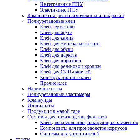
Интегральные ППУ
Эластичные ППУ
Компоненты для полимочевины и покрытий
Полиуретановые клеи
Клеи-герметики
Клей для бруса
Клей для камня
Клей для минеральной ваты
Клей для обуви
Клей для паркета
Клей для поролона
Клей для резиновой крошки
Клей для СИП-панелей
Конструкционные клеи
Прочие клеи
Наливные полы
Полиуретановые эластомеры
Компаунды
Изоцианаты
Продукция в малой таре
Системы для производства фильтров
Клей для крепления фильтрующих элементов
Компоненты для производства корпусов
Системы для уплотнителей
Услуги