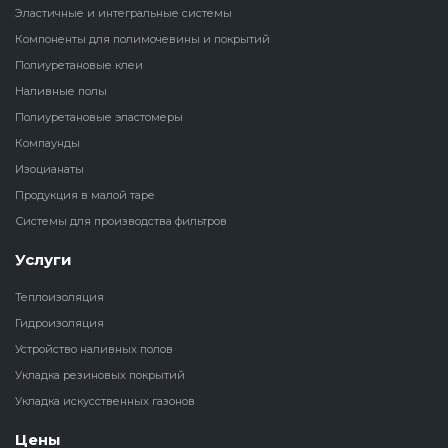
Эластичные и интегральные системы
Наливные полы
Компоненты для полимочевины и покрытий
Теплоизоляц
Клей для рез
водонагрева
крошки
Полиуретановые клеи
Полиуретановые
холодильник
Наливные полы
эластомеры
Клей для СИ
Полиуретановые эластомеры
Теплоизоляци
Компаунды
Компаунды
Конструкцио
Изоцианаты
Теплоизоляц
Продукция в малой таре
Изоцианаты
Прочие клеи
Системы для производства фильтров
Теплоизоляци
Продукция в малой таре
резервуаров
Услуги
Теплоизоляция
Системы для
Гидроизоляция
производства фильтров
Устройство наливных полов
Укладка резиновых покрытий
Укладка искусственных газонов
Цены