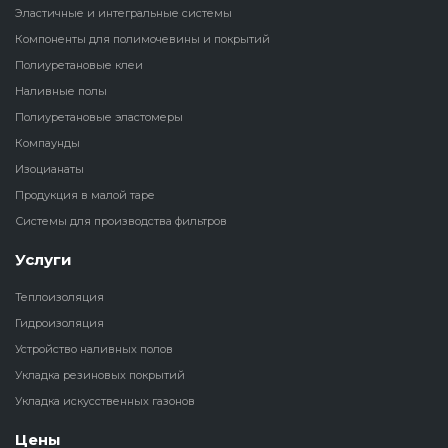
Эластичные и интегральные системы
Наливные полы
Компоненты для полимочевины и покрытий
Теплоизоляц
Клей для рез
водонагрева
крошки
Полиуретановые клеи
Полиуретановые
холодильник
Наливные полы
эластомеры
Клей для СИ
Полиуретановые эластомеры
Теплоизоляци
Компаунды
Компаунды
Конструкцио
Изоцианаты
Теплоизоляц
Продукция в малой таре
Изоцианаты
Прочие клеи
Системы для производства фильтров
Теплоизоляци
Продукция в малой таре
резервуаров
Услуги
Теплоизоляция
Системы для
Гидроизоляция
производства фильтров
Устройство наливных полов
Укладка резиновых покрытий
Укладка искусственных газонов
Цены