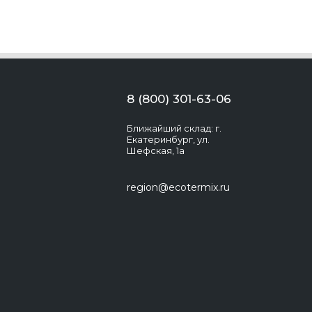
8 (800) 301-63-06
Ближайший склад: г.
Екатеринбург, ул.
Шефская, 1а
region@ecotermix.ru
Экотермикс
Здравствуйте! Появились вопросы?