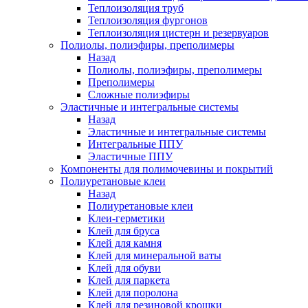
Теплоизоляция труб
Теплоизоляция фургонов
Теплоизоляция цистерн и резервуаров
Полиолы, полиэфиры, преполимеры
Назад
Полиолы, полиэфиры, преполимеры
Преполимеры
Сложные полиэфиры
Эластичные и интегральные системы
Назад
Эластичные и интегральные системы
Интегральные ППУ
Эластичные ППУ
Компоненты для полимочевины и покрытий
Полиуретановые клеи
Назад
Полиуретановые клеи
Клеи-герметики
Клей для бруса
Клей для камня
Клей для минеральной ваты
Клей для обуви
Клей для паркета
Клей для поролона
Клей для резиновой крошки