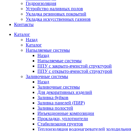
Гидроизоляция
Устройство наливных полов
Укладка резиновых покрытий
Укладка искусственных газонов
Контакты
Каталог
Назад
Каталог
Напыляемые системы
Назад
Напыляемые системы
ППУ с закрыто-ячеистой структурой
ППУ с открыто-ячеистой структурой
Заливочные системы
Назад
Заливочные системы
Для декоративных изделий
Заливка буйков
Заливка панелей (ПИР)
Заливка полостей
Инъекционные композиции
Прокладки, уплотнители
Стабилизация грунтов
Теплоизоляция водонагревателей холодильни