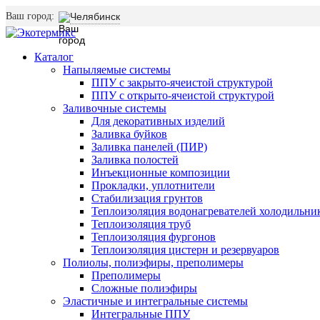
Ваш город:
Челябинск
Каталог
Напыляемые системы
ППУ с закрыто-ячеистой структурой
ППУ с открыто-ячеистой структурой
Заливочные системы
Для декоративных изделий
Заливка буйков
Заливка панелей (ПИР)
Заливка полостей
Инъекционные композиции
Прокладки, уплотнители
Стабилизация грунтов
Теплоизоляция водонагревателей холодильни
Теплоизоляция труб
Теплоизоляция фургонов
Теплоизоляция цистерн и резервуаров
Полиолы, полиэфиры, преполимеры
Преполимеры
Сложные полиэфиры
Эластичные и интегральные системы
Интегральные ППУ