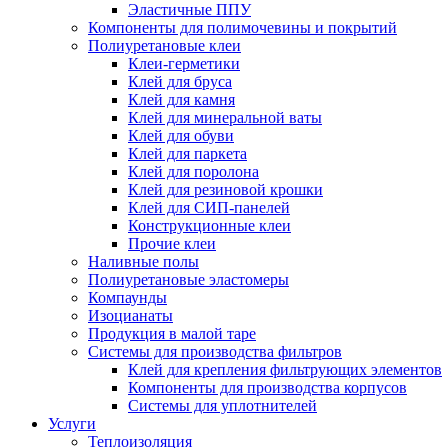
Эластичные ППУ
Компоненты для полимочевины и покрытий
Полиуретановые клеи
Клеи-герметики
Клей для бруса
Клей для камня
Клей для минеральной ваты
Клей для обуви
Клей для паркета
Клей для поролона
Клей для резиновой крошки
Клей для СИП-панелей
Конструкционные клеи
Прочие клеи
Наливные полы
Полиуретановые эластомеры
Компаунды
Изоцианаты
Продукция в малой таре
Системы для производства фильтров
Клей для крепления фильтрующих элементов
Компоненты для производства корпусов
Системы для уплотнителей
Услуги
Теплоизоляция