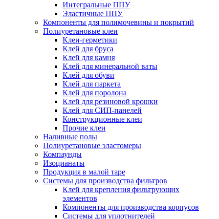
Интегральные ППУ
Эластичные ППУ
Компоненты для полимочевины и покрытий
Полиуретановые клеи
Клеи-герметики
Клей для бруса
Клей для камня
Клей для минеральной ваты
Клей для обуви
Клей для паркета
Клей для поролона
Клей для резиновой крошки
Клей для СИП-панелей
Конструкционные клеи
Прочие клеи
Наливные полы
Полиуретановые эластомеры
Компаунды
Изоцианаты
Продукция в малой таре
Системы для производства фильтров
Клей для крепления фильтрующих
элементов
Компоненты для производства корпусов
Системы для уплотнителей