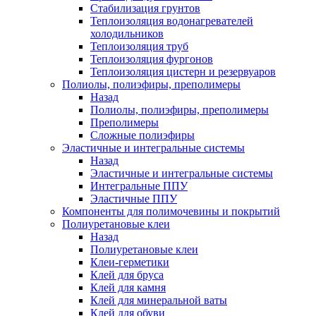
Стабилизация грунтов
Теплоизоляция водонагревателей
холодильников
Теплоизоляция труб
Теплоизоляция фургонов
Теплоизоляция цистерн и резервуаров
Полиолы, полиэфиры, преполимеры
Назад
Полиолы, полиэфиры, преполимеры
Преполимеры
Сложные полиэфиры
Эластичные и интегральные системы
Назад
Эластичные и интегральные системы
Интегральные ППУ
Эластичные ППУ
Компоненты для полимочевины и покрытий
Полиуретановые клеи
Назад
Полиуретановые клеи
Клеи-герметики
Клей для бруса
Клей для камня
Клей для минеральной ваты
Клей для обуви