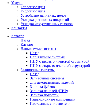
Услуги
Теплоизоляция
Гидроизоляция
Устройство наливных полов
Укладка резиновых покрытий
Укладка искусственных газонов
Контакты
Каталог
Назад
Каталог
Напыляемые системы
Назад
Напыляемые системы
ППУ с закрыто-ячеистой структурой
ППУ с открыто-ячеистой структурой
Заливочные системы
Назад
Заливочные системы
Для декоративных изделий
Заливка буйков
Заливка панелей (ПИР)
Заливка полостей
Инъекционные композиции
Прокладки, уплотнители