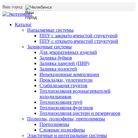
Ваш город:
Челябинск
Каталог
Напыляемые системы
ППУ с закрыто-ячеистой структурой
ППУ с открыто-ячеистой структурой
Заливочные системы
Для декоративных изделий
Заливка буйков
Заливка панелей (ПИР)
Заливка полостей
Инъекционные композиции
Прокладки, уплотнители
Стабилизация грунтов
Теплоизоляция водонагревателей
холодильников
Теплоизоляция труб
Теплоизоляция фургонов
Теплоизоляция цистерн и резервуаров
Полиолы, полиэфиры, преполимеры
Преполимеры
Сложные полиэфиры
Эластичные и интегральные системы