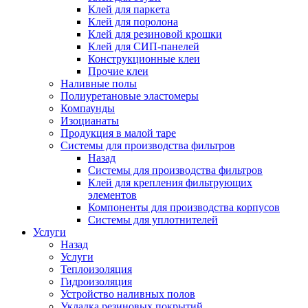
Клей для паркета
Клей для поролона
Клей для резиновой крошки
Клей для СИП-панелей
Конструкционные клеи
Прочие клеи
Наливные полы
Полиуретановые эластомеры
Компаунды
Изоцианаты
Продукция в малой таре
Системы для производства фильтров
Назад
Системы для производства фильтров
Клей для крепления фильтрующих
элементов
Компоненты для производства корпусов
Системы для уплотнителей
Услуги
Назад
Услуги
Теплоизоляция
Гидроизоляция
Устройство наливных полов
Укладка резиновых покрытий