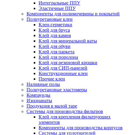
Интегральные ППУ
Эластичные ППУ
Компоненты для полимочевины и покрытий
Полиуретановые клеи
Клеи-герметики
Клей для бруса
Клей для камня
Клей для минеральной ваты
Клей для обуви
Клей для паркета
Клей для поролона
Клей для резиновой крошки
Клей для СИП-панелей
Конструкционные клеи
Прочие клеи
Наливные полы
Полиуретановые эластомеры
Компаунды
Изоцианаты
Продукция в малой таре
Системы для производства фильтров
Клей для крепления фильтрующих
элементов
Компоненты для производства корпусов
Системы для уплотнителей