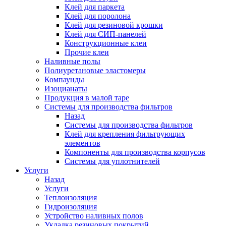
Клей для паркета
Клей для поролона
Клей для резиновой крошки
Клей для СИП-панелей
Конструкционные клеи
Прочие клеи
Наливные полы
Полиуретановые эластомеры
Компаунды
Изоцианаты
Продукция в малой таре
Системы для производства фильтров
Назад
Системы для производства фильтров
Клей для крепления фильтрующих
элементов
Компоненты для производства корпусов
Системы для уплотнителей
Услуги
Назад
Услуги
Теплоизоляция
Гидроизоляция
Устройство наливных полов
Укладка резиновых покрытий