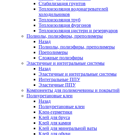
Стабилизация грунтов
Теплоизоляция водонагревателей
холодильников
Теплоизоляция труб
Теплоизоляция фургонов
Теплоизоляция цистерн и резервуаров
Полиолы, полиэфиры, преполимеры
Назад
Полиолы, полиэфиры, преполимеры
Преполимеры
Сложные полиэфиры
Эластичные и интегральные системы
Назад
Эластичные и интегральные системы
Интегральные ППУ
Эластичные ППУ
Компоненты для полимочевины и покрытий
Полиуретановые клеи
Назад
Полиуретановые клеи
Клеи-герметики
Клей для бруса
Клей для камня
Клей для минеральной ваты
Клей для обуви