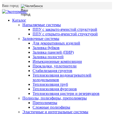
Ваш город:
Челябинск
Каталог
Напыляемые системы
ППУ с закрыто-ячеистой структурой
ППУ с открыто-ячеистой структурой
Заливочные системы
Для декоративных изделий
Заливка буйков
Заливка панелей (ПИР)
Заливка полостей
Инъекционные композиции
Прокладки, уплотнители
Стабилизация грунтов
Теплоизоляция водонагревателей
холодильников
Теплоизоляция труб
Теплоизоляция фургонов
Теплоизоляция цистерн и резервуаров
Полиолы, полиэфиры, преполимеры
Преполимеры
Сложные полиэфиры
Эластичные и интегральные системы