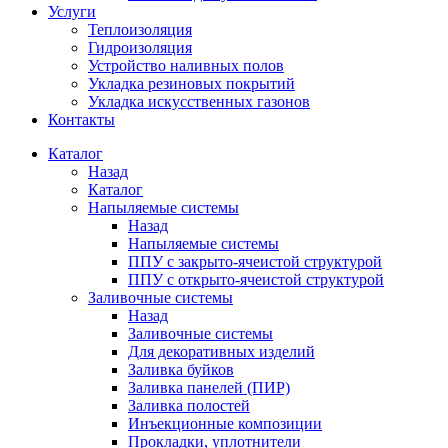
Услуги
Теплоизоляция
Гидроизоляция
Устройство наливных полов
Укладка резиновых покрытий
Укладка искусственных газонов
Контакты
Каталог
Назад
Каталог
Напыляемые системы
Назад
Напыляемые системы
ППУ с закрыто-ячеистой структурой
ППУ с открыто-ячеистой структурой
Заливочные системы
Назад
Заливочные системы
Для декоративных изделий
Заливка буйков
Заливка панелей (ПИР)
Заливка полостей
Инъекционные композиции
Прокладки, уплотнители