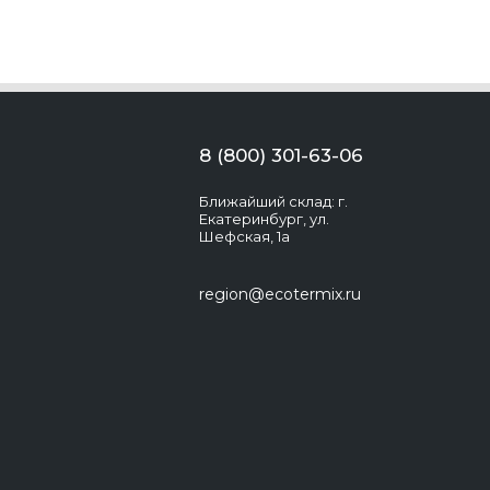
8 (800) 301-63-06
Ближайший склад: г.
Екатеринбург, ул.
Шефская, 1а
region@ecotermix.ru
Экотермикс
Здравствуйте! Появились вопросы?