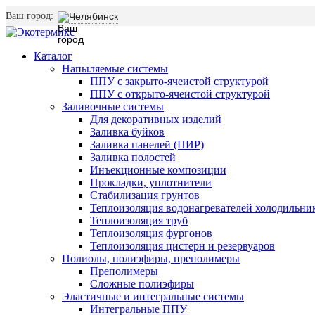
Ваш город:
Челябинск
Каталог
Напыляемые системы
ППУ с закрыто-ячеистой структурой
ППУ с открыто-ячеистой структурой
Заливочные системы
Для декоративных изделий
Заливка буйков
Заливка панелей (ПИР)
Заливка полостей
Инъекционные композиции
Прокладки, уплотнители
Стабилизация грунтов
Теплоизоляция водонагревателей холодильни
Теплоизоляция труб
Теплоизоляция фургонов
Теплоизоляция цистерн и резервуаров
Полиолы, полиэфиры, преполимеры
Преполимеры
Сложные полиэфиры
Эластичные и интегральные системы
Интегральные ППУ