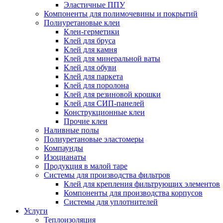
Эластичные ППУ
Компоненты для полимочевины и покрытий
Полиуретановые клеи
Клеи-герметики
Клей для бруса
Клей для камня
Клей для минеральной ваты
Клей для обуви
Клей для паркета
Клей для поролона
Клей для резиновой крошки
Клей для СИП-панелей
Конструкционные клеи
Прочие клеи
Наливные полы
Полиуретановые эластомеры
Компаунды
Изоцианаты
Продукция в малой таре
Системы для производства фильтров
Клей для крепления фильтрующих элементов
Компоненты для производства корпусов
Системы для уплотнителей
Услуги
Теплоизоляция