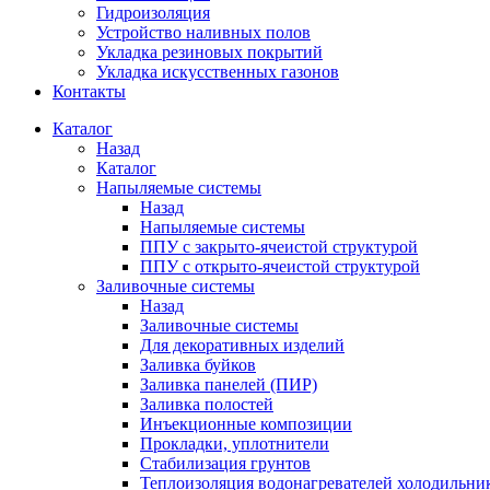
Гидроизоляция
Устройство наливных полов
Укладка резиновых покрытий
Укладка искусственных газонов
Контакты
Каталог
Назад
Каталог
Напыляемые системы
Назад
Напыляемые системы
ППУ с закрыто-ячеистой структурой
ППУ с открыто-ячеистой структурой
Заливочные системы
Назад
Заливочные системы
Для декоративных изделий
Заливка буйков
Заливка панелей (ПИР)
Заливка полостей
Инъекционные композиции
Прокладки, уплотнители
Стабилизация грунтов
Теплоизоляция водонагревателей холодильни