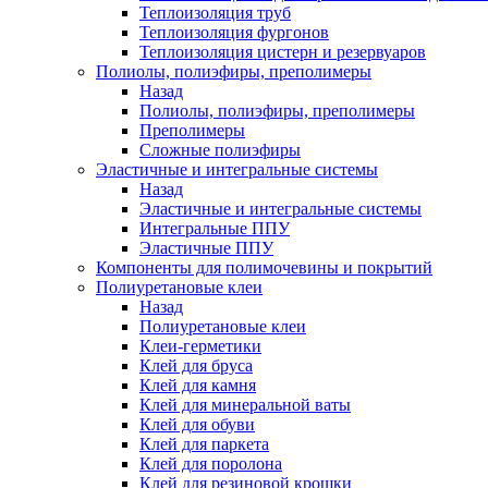
Теплоизоляция труб
Теплоизоляция фургонов
Теплоизоляция цистерн и резервуаров
Полиолы, полиэфиры, преполимеры
Назад
Полиолы, полиэфиры, преполимеры
Преполимеры
Сложные полиэфиры
Эластичные и интегральные системы
Назад
Эластичные и интегральные системы
Интегральные ППУ
Эластичные ППУ
Компоненты для полимочевины и покрытий
Полиуретановые клеи
Назад
Полиуретановые клеи
Клеи-герметики
Клей для бруса
Клей для камня
Клей для минеральной ваты
Клей для обуви
Клей для паркета
Клей для поролона
Клей для резиновой крошки