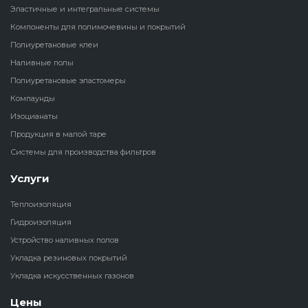
Эластичные и интегральные системы
Наливные полы
Компоненты для полимочевины и покрытий
Теплоизоляц
Клей для рез
водонагрева
крошки
Полиуретановые клеи
Полиуретановые
холодильник
Наливные полы
эластомеры
Клей для СИ
Полиуретановые эластомеры
Теплоизоляци
Компаунды
Компаунды
Конструкцио
Изоцианаты
Теплоизоляц
Продукция в малой таре
Изоцианаты
Прочие клеи
Системы для производства фильтров
Теплоизоляци
Продукция в малой таре
резервуаров
Услуги
Теплоизоляция
Системы для
Гидроизоляция
производства фильтров
Устройство наливных полов
Укладка резиновых покрытий
Укладка искусственных газонов
Цены