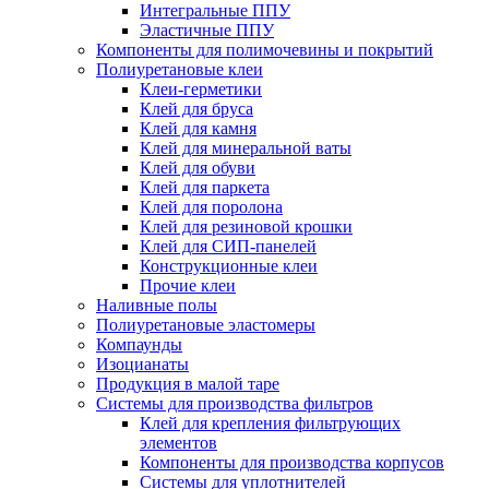
Интегральные ППУ
Эластичные ППУ
Компоненты для полимочевины и покрытий
Полиуретановые клеи
Клеи-герметики
Клей для бруса
Клей для камня
Клей для минеральной ваты
Клей для обуви
Клей для паркета
Клей для поролона
Клей для резиновой крошки
Клей для СИП-панелей
Конструкционные клеи
Прочие клеи
Наливные полы
Полиуретановые эластомеры
Компаунды
Изоцианаты
Продукция в малой таре
Системы для производства фильтров
Клей для крепления фильтрующих
элементов
Компоненты для производства корпусов
Системы для уплотнителей