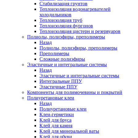
Стабилизация грунтов
Теплоизоляция водонагревателей
холодильников
Теплоизоляция труб
Теплоизоляция фургонов
Теплоизоляция цистерн и резервуаров
Полиолы, полиэфиры, преполимеры
Назад
Полиолы, полиэфиры, преполимеры
Преполимеры
Сложные полиэфиры
Эластичные и интегральные системы
Назад
Эластичные и интегральные системы
Интегральные ППУ
Эластичные ППУ
Компоненты для полимочевины и покрытий
Полиуретановые клеи
Назад
Полиуретановые клеи
Клеи-герметики
Клей для бруса
Клей для камня
Клей для минеральной ваты
Клей для обуви