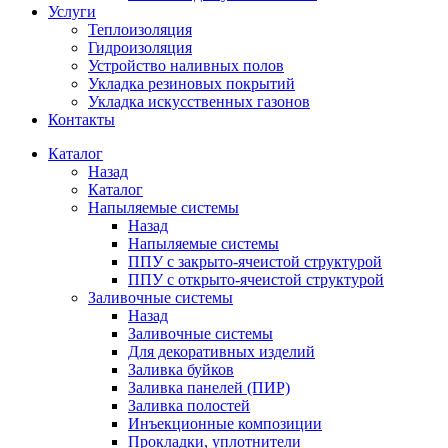
Услуги
Теплоизоляция
Гидроизоляция
Устройство наливных полов
Укладка резиновых покрытий
Укладка искусственных газонов
Контакты
Каталог
Назад
Каталог
Напыляемые системы
Назад
Напыляемые системы
ППУ с закрыто-ячеистой структурой
ППУ с открыто-ячеистой структурой
Заливочные системы
Назад
Заливочные системы
Для декоративных изделий
Заливка буйков
Заливка панелей (ПИР)
Заливка полостей
Инъекционные композиции
Прокладки, уплотнители