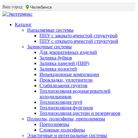
Ваш город:
Челябинск
Каталог
Напыляемые системы
ППУ с закрыто-ячеистой структурой
ППУ с открыто-ячеистой структурой
Заливочные системы
Для декоративных изделий
Заливка буйков
Заливка панелей (ПИР)
Заливка полостей
Инъекционные композиции
Прокладки, уплотнители
Стабилизация грунтов
Теплоизоляция водонагревателей
холодильников
Теплоизоляция труб
Теплоизоляция фургонов
Теплоизоляция цистерн и резервуаров
Полиолы, полиэфиры, преполимеры
Преполимеры
Сложные полиэфиры
Эластичные и интегральные системы