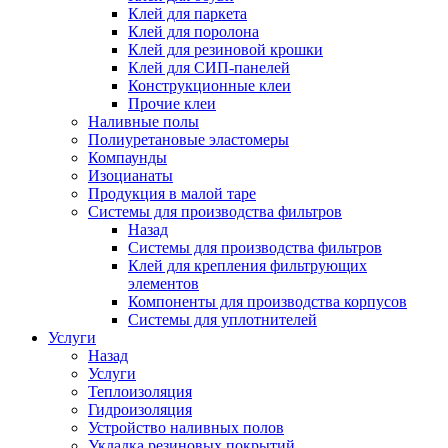
Клей для паркета
Клей для поролона
Клей для резиновой крошки
Клей для СИП-панелей
Конструкционные клеи
Прочие клеи
Наливные полы
Полиуретановые эластомеры
Компаунды
Изоцианаты
Продукция в малой таре
Системы для производства фильтров
Назад
Системы для производства фильтров
Клей для крепления фильтрующих
элементов
Компоненты для производства корпусов
Системы для уплотнителей
Услуги
Назад
Услуги
Теплоизоляция
Гидроизоляция
Устройство наливных полов
Укладка резиновых покрытий