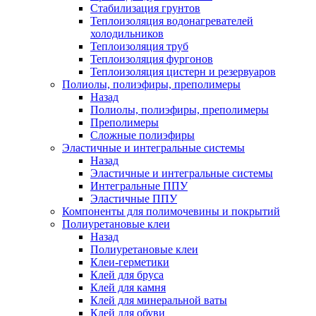
Стабилизация грунтов
Теплоизоляция водонагревателей
холодильников
Теплоизоляция труб
Теплоизоляция фургонов
Теплоизоляция цистерн и резервуаров
Полиолы, полиэфиры, преполимеры
Назад
Полиолы, полиэфиры, преполимеры
Преполимеры
Сложные полиэфиры
Эластичные и интегральные системы
Назад
Эластичные и интегральные системы
Интегральные ППУ
Эластичные ППУ
Компоненты для полимочевины и покрытий
Полиуретановые клеи
Назад
Полиуретановые клеи
Клеи-герметики
Клей для бруса
Клей для камня
Клей для минеральной ваты
Клей для обуви