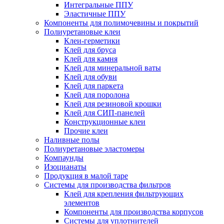
Интегральные ППУ
Эластичные ППУ
Компоненты для полимочевины и покрытий
Полиуретановые клеи
Клеи-герметики
Клей для бруса
Клей для камня
Клей для минеральной ваты
Клей для обуви
Клей для паркета
Клей для поролона
Клей для резиновой крошки
Клей для СИП-панелей
Конструкционные клеи
Прочие клеи
Наливные полы
Полиуретановые эластомеры
Компаунды
Изоцианаты
Продукция в малой таре
Системы для производства фильтров
Клей для крепления фильтрующих
элементов
Компоненты для производства корпусов
Системы для уплотнителей