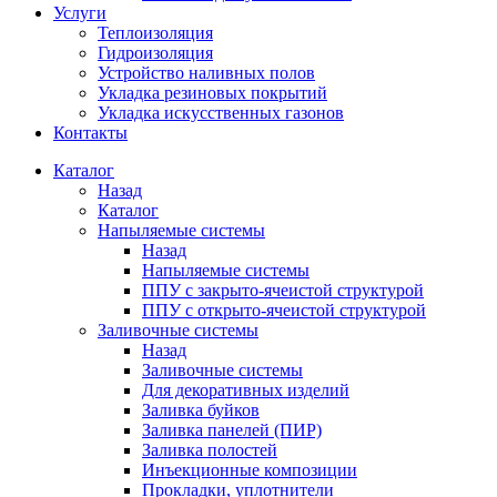
Услуги
Теплоизоляция
Гидроизоляция
Устройство наливных полов
Укладка резиновых покрытий
Укладка искусственных газонов
Контакты
Каталог
Назад
Каталог
Напыляемые системы
Назад
Напыляемые системы
ППУ с закрыто-ячеистой структурой
ППУ с открыто-ячеистой структурой
Заливочные системы
Назад
Заливочные системы
Для декоративных изделий
Заливка буйков
Заливка панелей (ПИР)
Заливка полостей
Инъекционные композиции
Прокладки, уплотнители