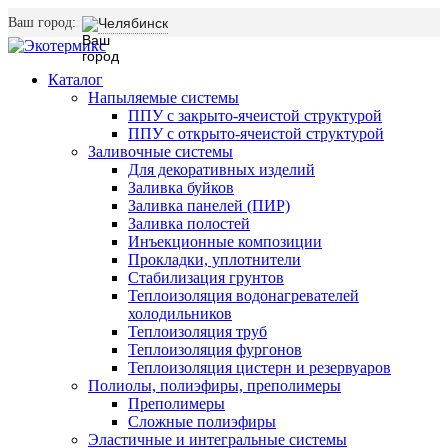
Ваш город:
Челябинск
Каталог
Напыляемые системы
ППУ с закрыто-ячеистой структурой
ППУ с открыто-ячеистой структурой
Заливочные системы
Для декоративных изделий
Заливка буйков
Заливка панелей (ПИР)
Заливка полостей
Инъекционные композиции
Прокладки, уплотнители
Стабилизация грунтов
Теплоизоляция водонагревателей
холодильников
Теплоизоляция труб
Теплоизоляция фургонов
Теплоизоляция цистерн и резервуаров
Полиолы, полиэфиры, преполимеры
Преполимеры
Сложные полиэфиры
Эластичные и интегральные системы