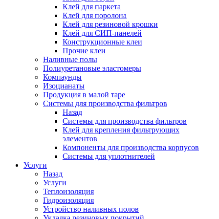
Клей для паркета
Клей для поролона
Клей для резиновой крошки
Клей для СИП-панелей
Конструкционные клеи
Прочие клеи
Наливные полы
Полиуретановые эластомеры
Компаунды
Изоцианаты
Продукция в малой таре
Системы для производства фильтров
Назад
Системы для производства фильтров
Клей для крепления фильтрующих
элементов
Компоненты для производства корпусов
Системы для уплотнителей
Услуги
Назад
Услуги
Теплоизоляция
Гидроизоляция
Устройство наливных полов
Укладка резиновых покрытий