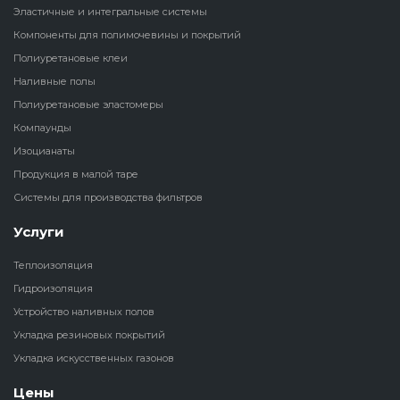
Эластичные и интегральные системы
Наливные полы
Компоненты для полимочевины и покрытий
Теплоизоляц
Клей для рез
водонагрева
крошки
Полиуретановые клеи
Полиуретановые
холодильник
Наливные полы
эластомеры
Клей для СИ
Полиуретановые эластомеры
Теплоизоляци
Компаунды
Компаунды
Конструкцио
Изоцианаты
Теплоизоляц
Продукция в малой таре
Изоцианаты
Прочие клеи
Системы для производства фильтров
Теплоизоляци
Продукция в малой таре
резервуаров
Услуги
Теплоизоляция
Системы для
Гидроизоляция
производства фильтров
Устройство наливных полов
Укладка резиновых покрытий
Укладка искусственных газонов
Цены