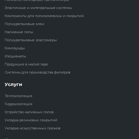
Эластичные и интегральные системы
Наливные полы
Теплоизоляц
Клей для рез
Компоненты для полимочевины и покрытий
водонагрева
крошки
Полиуретановые клеи
Полиуретановые
холодильник
Наливные полы
эластомеры
Клей для СИ
Полиуретановые эластомеры
Теплоизоляци
Компаунды
Компаунды
Конструкцио
Изоцианаты
Теплоизоляц
Изоцианаты
Продукция в малой таре
Прочие клеи
Системы для производства фильтров
Теплоизоляци
Продукция в малой таре
резервуаров
Услуги
Системы для
Теплоизоляция
производства фильтров
Гидроизоляция
Устройство наливных полов
Укладка резиновых покрытий
Укладка искусственных газонов