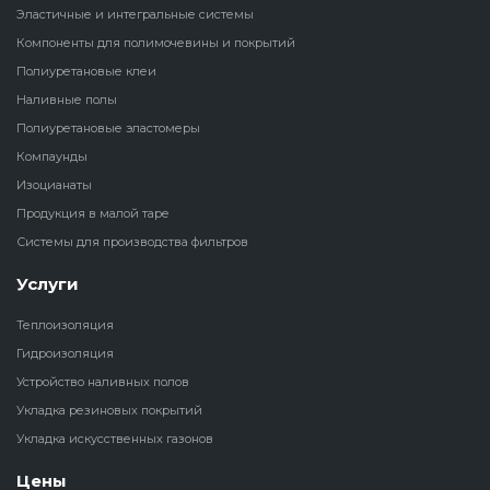
Эластичные и интегральные системы
Наливные полы
Компоненты для полимочевины и покрытий
Теплоизоляц
Клей для рез
водонагрева
крошки
Полиуретановые клеи
Полиуретановые
холодильник
Наливные полы
эластомеры
Клей для СИ
Полиуретановые эластомеры
Теплоизоляци
Компаунды
Компаунды
Конструкцио
Изоцианаты
Теплоизоляц
Продукция в малой таре
Изоцианаты
Прочие клеи
Системы для производства фильтров
Теплоизоляци
Продукция в малой таре
резервуаров
Услуги
Теплоизоляция
Системы для
Гидроизоляция
производства фильтров
Устройство наливных полов
Укладка резиновых покрытий
Укладка искусственных газонов
Цены