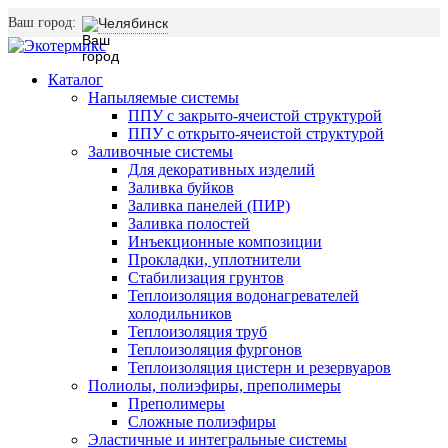
Ваш город:
Челябинск
Каталог
Напыляемые системы
ППУ с закрыто-ячеистой структурой
ППУ с открыто-ячеистой структурой
Заливочные системы
Для декоративных изделий
Заливка буйков
Заливка панелей (ПИР)
Заливка полостей
Инъекционные композиции
Прокладки, уплотнители
Стабилизация грунтов
Теплоизоляция водонагревателей
холодильников
Теплоизоляция труб
Теплоизоляция фургонов
Теплоизоляция цистерн и резервуаров
Полиолы, полиэфиры, преполимеры
Преполимеры
Сложные полиэфиры
Эластичные и интегральные системы