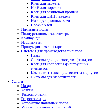
Клей для паркета
Клей для поролона
Клей для резиновой крошки
Клей для СИП-панелей
Конструкционные клеи
Прочие клеи
Наливные полы
Полиуретановые эластомеры
Компаунды
Изоцианаты
Продукция в малой таре
Системы для производства фильтров
Назад
Системы для производства фильтров
Клей для крепления фильтрующих
элементов
Компоненты для производства корпусов
Системы для уплотнителей
Услуги
Назад
Услуги
Теплоизоляция
Гидроизоляция
Устройство наливных полов
Укладка резиновых покрытий