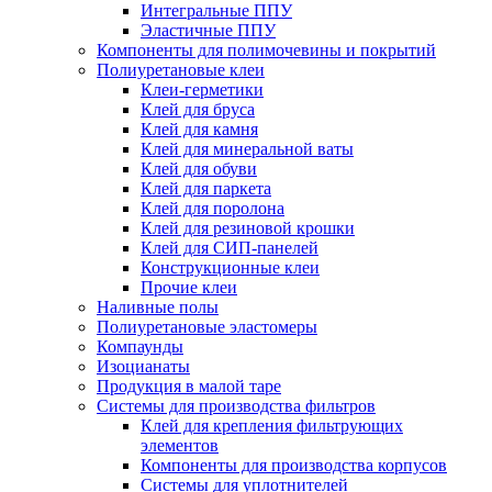
Интегральные ППУ
Эластичные ППУ
Компоненты для полимочевины и покрытий
Полиуретановые клеи
Клеи-герметики
Клей для бруса
Клей для камня
Клей для минеральной ваты
Клей для обуви
Клей для паркета
Клей для поролона
Клей для резиновой крошки
Клей для СИП-панелей
Конструкционные клеи
Прочие клеи
Наливные полы
Полиуретановые эластомеры
Компаунды
Изоцианаты
Продукция в малой таре
Системы для производства фильтров
Клей для крепления фильтрующих
элементов
Компоненты для производства корпусов
Системы для уплотнителей