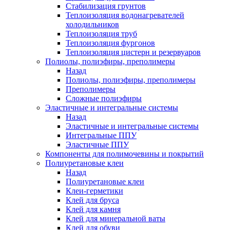
Стабилизация грунтов
Теплоизоляция водонагревателей
холодильников
Теплоизоляция труб
Теплоизоляция фургонов
Теплоизоляция цистерн и резервуаров
Полиолы, полиэфиры, преполимеры
Назад
Полиолы, полиэфиры, преполимеры
Преполимеры
Сложные полиэфиры
Эластичные и интегральные системы
Назад
Эластичные и интегральные системы
Интегральные ППУ
Эластичные ППУ
Компоненты для полимочевины и покрытий
Полиуретановые клеи
Назад
Полиуретановые клеи
Клеи-герметики
Клей для бруса
Клей для камня
Клей для минеральной ваты
Клей для обуви