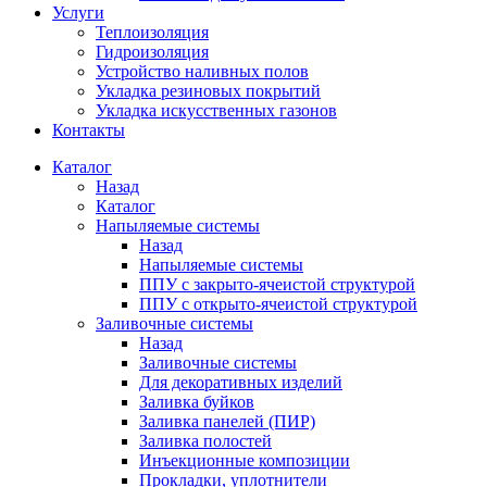
Услуги
Теплоизоляция
Гидроизоляция
Устройство наливных полов
Укладка резиновых покрытий
Укладка искусственных газонов
Контакты
Каталог
Назад
Каталог
Напыляемые системы
Назад
Напыляемые системы
ППУ с закрыто-ячеистой структурой
ППУ с открыто-ячеистой структурой
Заливочные системы
Назад
Заливочные системы
Для декоративных изделий
Заливка буйков
Заливка панелей (ПИР)
Заливка полостей
Инъекционные композиции
Прокладки, уплотнители