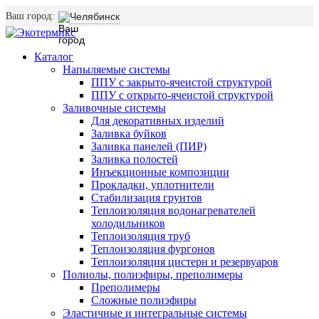
Ваш город:
Челябинск
Каталог
Напыляемые системы
ППУ с закрыто-ячеистой структурой
ППУ с открыто-ячеистой структурой
Заливочные системы
Для декоративных изделий
Заливка буйков
Заливка панелей (ПИР)
Заливка полостей
Инъекционные композиции
Прокладки, уплотнители
Стабилизация грунтов
Теплоизоляция водонагревателей
холодильников
Теплоизоляция труб
Теплоизоляция фургонов
Теплоизоляция цистерн и резервуаров
Полиолы, полиэфиры, преполимеры
Преполимеры
Сложные полиэфиры
Эластичные и интегральные системы