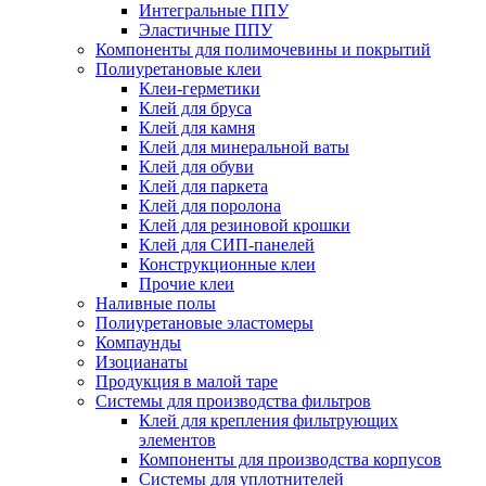
Интегральные ППУ
Эластичные ППУ
Компоненты для полимочевины и покрытий
Полиуретановые клеи
Клеи-герметики
Клей для бруса
Клей для камня
Клей для минеральной ваты
Клей для обуви
Клей для паркета
Клей для поролона
Клей для резиновой крошки
Клей для СИП-панелей
Конструкционные клеи
Прочие клеи
Наливные полы
Полиуретановые эластомеры
Компаунды
Изоцианаты
Продукция в малой таре
Системы для производства фильтров
Клей для крепления фильтрующих
элементов
Компоненты для производства корпусов
Системы для уплотнителей