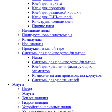
Клей для паркета
Клей для поролона
Клей для резиновой крошки
Клей для СИП-панелей
Конструкционные клеи
Прочие клеи
Наливные полы
Полиуретановые эластомеры
Компаунды
Изоцианаты
Продукция в малой таре
Системы для производства фильтров
Назад
Системы для производства фильтров
Клей для крепления фильтрующих
элементов
Компоненты для производства корпусов
Системы для уплотнителей
Услуги
Назад
Услуги
Теплоизоляция
Гидроизоляция
Устройство наливных полов
Укладка резиновых покрытий