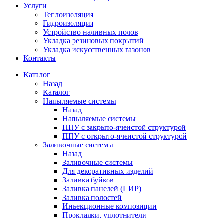
Услуги
Теплоизоляция
Гидроизоляция
Устройство наливных полов
Укладка резиновых покрытий
Укладка искусственных газонов
Контакты
Каталог
Назад
Каталог
Напыляемые системы
Назад
Напыляемые системы
ППУ с закрыто-ячеистой структурой
ППУ с открыто-ячеистой структурой
Заливочные системы
Назад
Заливочные системы
Для декоративных изделий
Заливка буйков
Заливка панелей (ПИР)
Заливка полостей
Инъекционные композиции
Прокладки, уплотнители