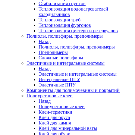
Стабилизация грунтов
Теплоизоляция водонагревателей
холодильников
Теплоизоляция труб
Теплоизоляция фургонов
Теплоизоляция цистерн и резервуаров
Полиолы, полиэфиры, преполимеры
Назад
Полиолы, полиэфиры, преполимеры
Преполимеры
Сложные полиэфиры
Эластичные и интегральные системы
Назад
Эластичные и интегральные системы
Интегральные ППУ
Эластичные ППУ
Компоненты для полимочевины и покрытий
Полиуретановые клеи
Назад
Полиуретановые клеи
Клеи-герметики
Клей для бруса
Клей для камня
Клей для минеральной ваты
Клей для обуви