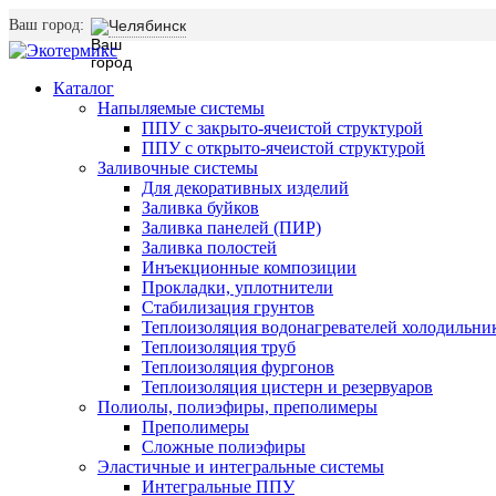
Ваш город:
Челябинск
Каталог
Напыляемые системы
ППУ с закрыто-ячеистой структурой
ППУ с открыто-ячеистой структурой
Заливочные системы
Для декоративных изделий
Заливка буйков
Заливка панелей (ПИР)
Заливка полостей
Инъекционные композиции
Прокладки, уплотнители
Стабилизация грунтов
Теплоизоляция водонагревателей холодильни
Теплоизоляция труб
Теплоизоляция фургонов
Теплоизоляция цистерн и резервуаров
Полиолы, полиэфиры, преполимеры
Преполимеры
Сложные полиэфиры
Эластичные и интегральные системы
Интегральные ППУ