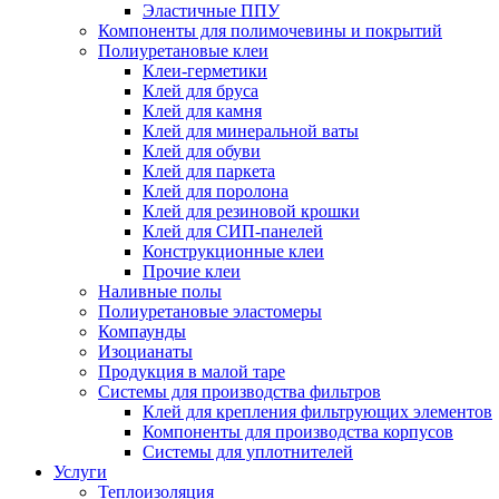
Эластичные ППУ
Компоненты для полимочевины и покрытий
Полиуретановые клеи
Клеи-герметики
Клей для бруса
Клей для камня
Клей для минеральной ваты
Клей для обуви
Клей для паркета
Клей для поролона
Клей для резиновой крошки
Клей для СИП-панелей
Конструкционные клеи
Прочие клеи
Наливные полы
Полиуретановые эластомеры
Компаунды
Изоцианаты
Продукция в малой таре
Системы для производства фильтров
Клей для крепления фильтрующих элементов
Компоненты для производства корпусов
Системы для уплотнителей
Услуги
Теплоизоляция