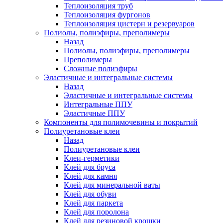
Теплоизоляция труб
Теплоизоляция фургонов
Теплоизоляция цистерн и резервуаров
Полиолы, полиэфиры, преполимеры
Назад
Полиолы, полиэфиры, преполимеры
Преполимеры
Сложные полиэфиры
Эластичные и интегральные системы
Назад
Эластичные и интегральные системы
Интегральные ППУ
Эластичные ППУ
Компоненты для полимочевины и покрытий
Полиуретановые клеи
Назад
Полиуретановые клеи
Клеи-герметики
Клей для бруса
Клей для камня
Клей для минеральной ваты
Клей для обуви
Клей для паркета
Клей для поролона
Клей для резиновой крошки