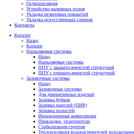
Гидроизоляция
Устройство наливных полов
Укладка резиновых покрытий
Укладка искусственных газонов
Контакты
Каталог
Назад
Каталог
Напыляемые системы
Назад
Напыляемые системы
ППУ с закрыто-ячеистой структурой
ППУ с открыто-ячеистой структурой
Заливочные системы
Назад
Заливочные системы
Для декоративных изделий
Заливка буйков
Заливка панелей (ПИР)
Заливка полостей
Инъекционные композиции
Прокладки, уплотнители
Стабилизация грунтов
Теплоизоляция водонагревателей холодильни