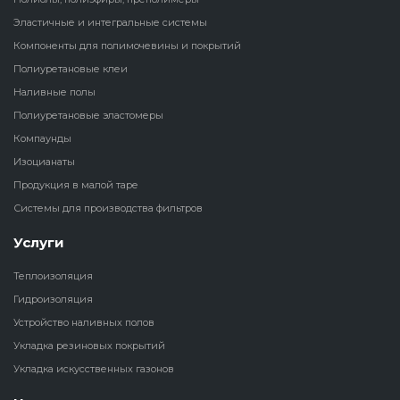
Эластичные и интегральные системы
Наливные полы
Теплоизоляц
Клей для рез
Компоненты для полимочевины и покрытий
водонагрева
крошки
Полиуретановые клеи
Полиуретановые
холодильник
Наливные полы
эластомеры
Клей для СИ
Полиуретановые эластомеры
Теплоизоляци
Компаунды
Компаунды
Конструкцио
Изоцианаты
Теплоизоляц
Изоцианаты
Продукция в малой таре
Прочие клеи
Системы для производства фильтров
Теплоизоляци
Продукция в малой таре
резервуаров
Услуги
Системы для
Теплоизоляция
производства фильтров
Гидроизоляция
Устройство наливных полов
Укладка резиновых покрытий
Укладка искусственных газонов