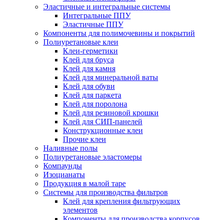
Эластичные и интегральные системы
Интегральные ППУ
Эластичные ППУ
Компоненты для полимочевины и покрытий
Полиуретановые клеи
Клеи-герметики
Клей для бруса
Клей для камня
Клей для минеральной ваты
Клей для обуви
Клей для паркета
Клей для поролона
Клей для резиновой крошки
Клей для СИП-панелей
Конструкционные клеи
Прочие клеи
Наливные полы
Полиуретановые эластомеры
Компаунды
Изоцианаты
Продукция в малой таре
Системы для производства фильтров
Клей для крепления фильтрующих
элементов
Компоненты для производства корпусов