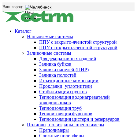
Ваш город:
Челябинск
Каталог
Напыляемые системы
ППУ с закрыто-ячеистой структурой
ППУ с открыто-ячеистой структурой
Заливочные системы
Для декоративных изделий
Заливка буйков
Заливка панелей (ПИР)
Заливка полостей
Инъекционные композиции
Прокладки, уплотнители
Стабилизация грунтов
Теплоизоляция водонагревателей
холодильников
Теплоизоляция труб
Теплоизоляция фургонов
Теплоизоляция цистерн и резервуаров
Полиолы, полиэфиры, преполимеры
Преполимеры
Сложные полиэфиры