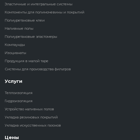
Эластичные и интегральные системы
Наливные полы
Компоненты для полимочевины и покрытий
Теплоизоляц
Клей для рез
водонагрева
крошки
Полиуретановые клеи
Полиуретановые
холодильник
Наливные полы
эластомеры
Клей для СИ
Полиуретановые эластомеры
Теплоизоляци
Компаунды
Компаунды
Конструкцио
Изоцианаты
Теплоизоляц
Продукция в малой таре
Изоцианаты
Прочие клеи
Системы для производства фильтров
Теплоизоляци
Продукция в малой таре
резервуаров
Услуги
Теплоизоляция
Системы для
Гидроизоляция
производства фильтров
Устройство наливных полов
Укладка резиновых покрытий
Укладка искусственных газонов
Цены