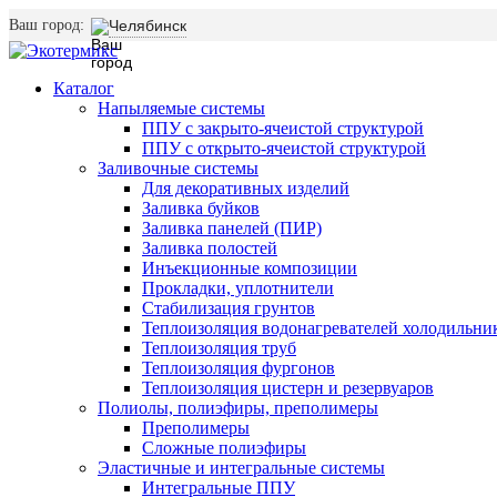
Ваш город:
Челябинск
Каталог
Напыляемые системы
ППУ с закрыто-ячеистой структурой
ППУ с открыто-ячеистой структурой
Заливочные системы
Для декоративных изделий
Заливка буйков
Заливка панелей (ПИР)
Заливка полостей
Инъекционные композиции
Прокладки, уплотнители
Стабилизация грунтов
Теплоизоляция водонагревателей холодильни
Теплоизоляция труб
Теплоизоляция фургонов
Теплоизоляция цистерн и резервуаров
Полиолы, полиэфиры, преполимеры
Преполимеры
Сложные полиэфиры
Эластичные и интегральные системы
Интегральные ППУ