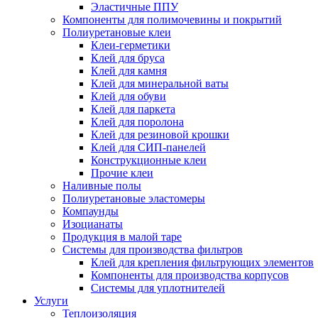
Эластичные ППУ
Компоненты для полимочевины и покрытий
Полиуретановые клеи
Клеи-герметики
Клей для бруса
Клей для камня
Клей для минеральной ваты
Клей для обуви
Клей для паркета
Клей для поролона
Клей для резиновой крошки
Клей для СИП-панелей
Конструкционные клеи
Прочие клеи
Наливные полы
Полиуретановые эластомеры
Компаунды
Изоцианаты
Продукция в малой таре
Системы для производства фильтров
Клей для крепления фильтрующих элементов
Компоненты для производства корпусов
Системы для уплотнителей
Услуги
Теплоизоляция