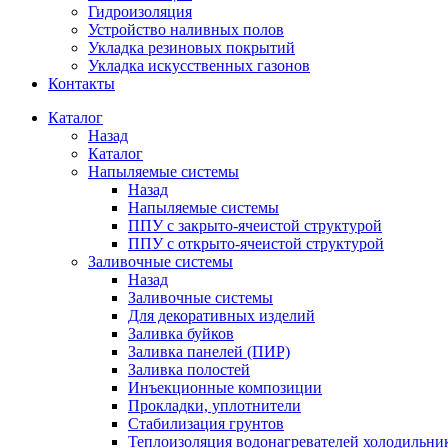
Гидроизоляция
Устройство наливных полов
Укладка резиновых покрытий
Укладка искусственных газонов
Контакты
Каталог
Назад
Каталог
Напыляемые системы
Назад
Напыляемые системы
ППУ с закрыто-ячеистой структурой
ППУ с открыто-ячеистой структурой
Заливочные системы
Назад
Заливочные системы
Для декоративных изделий
Заливка буйков
Заливка панелей (ПИР)
Заливка полостей
Инъекционные композиции
Прокладки, уплотнители
Стабилизация грунтов
Теплоизоляция водонагревателей холодильни