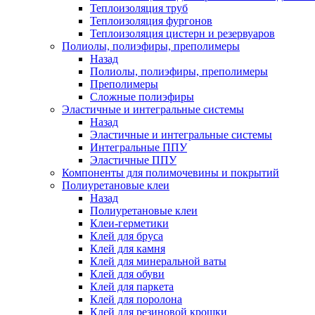
Теплоизоляция труб
Теплоизоляция фургонов
Теплоизоляция цистерн и резервуаров
Полиолы, полиэфиры, преполимеры
Назад
Полиолы, полиэфиры, преполимеры
Преполимеры
Сложные полиэфиры
Эластичные и интегральные системы
Назад
Эластичные и интегральные системы
Интегральные ППУ
Эластичные ППУ
Компоненты для полимочевины и покрытий
Полиуретановые клеи
Назад
Полиуретановые клеи
Клеи-герметики
Клей для бруса
Клей для камня
Клей для минеральной ваты
Клей для обуви
Клей для паркета
Клей для поролона
Клей для резиновой крошки